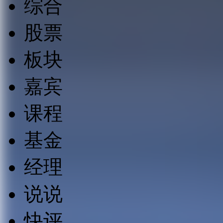
综合
股票
板块
嘉宾
课程
基金
经理
说说
快评