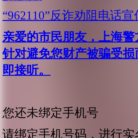
“962110”
反诈劝阻电话宣
亲爱的市民朋友，上海警方反
针对避免您财产被骗受损
即接听。
您还未绑定手机号
请绑定手机号码，进行实