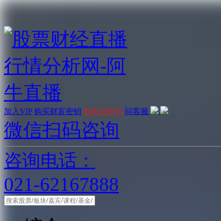
加入VIP
购买财富密钥
购买金股包
问客服
微信扫码咨询
咨询电话：
021-62167888