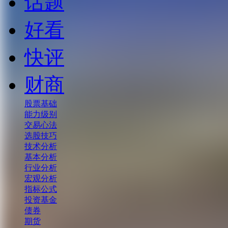
话题
好看
快评
财商
股票基础
能力级别
交易心法
选股技巧
技术分析
基本分析
行业分析
宏观分析
指标公式
投资基金
债券
期货