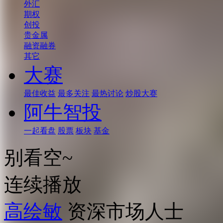
外汇
期权
创投
贵金属
融资融券
其它
大赛
最佳收益
最多关注
最热讨论
炒股大赛
阿牛智投
一起看盘
股票
板块
基金
别看空~
连续播放
高绘敏
资深市场人士