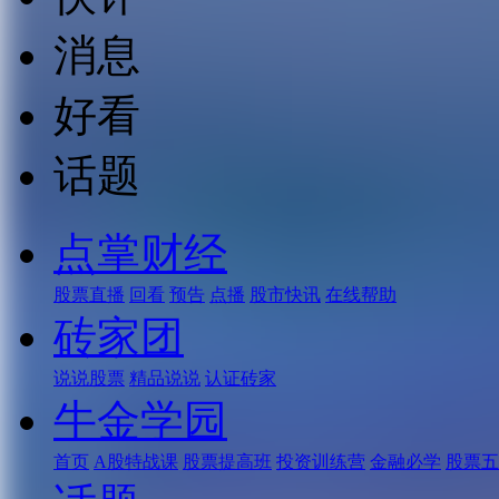
消息
好看
话题
点掌财经
股票直播
回看
预告
点播
股市快讯
在线帮助
砖家团
说说股票
精品说说
认证砖家
牛金学园
首页
A股特战课
股票提高班
投资训练营
金融必学
股票五