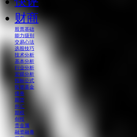
快评
财商
股票基础
能力级别
交易心法
选股技巧
技术分析
基本分析
行业分析
宏观分析
指标公式
投资基金
债券
期货
外汇
期权
创投
贵金属
融资融券