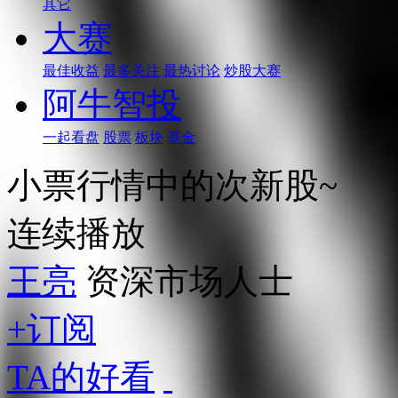
其它
大赛
最佳收益
最多关注
最热讨论
炒股大赛
阿牛智投
一起看盘
股票
板块
基金
小票行情中的次新股~
连续播放
王亮
资深市场人士
+订阅
TA的好看