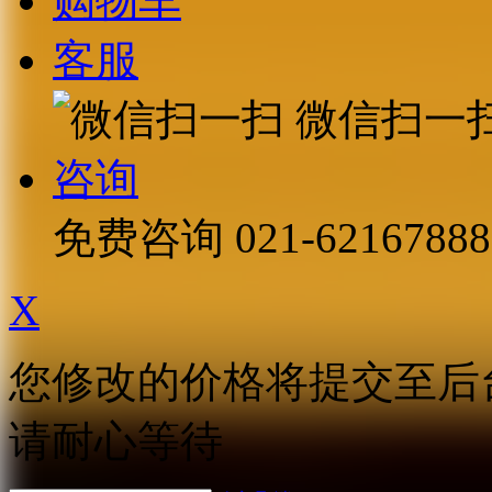
购物车
客服
微信扫一
咨询
免费咨询
021-62167888
X
您修改的价格将提交至后
请耐心等待