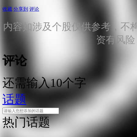
收藏
分享到
评论
内容如涉及个股仅供参考，不
资有风险
评论
还需输入10个字
话题
热门话题