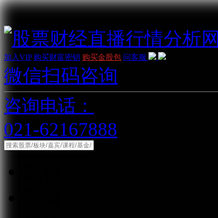
加入VIP
购买财富密钥
购买金股包
问客服
微信扫码咨询
咨询电话：
021-62167888
综合
股票