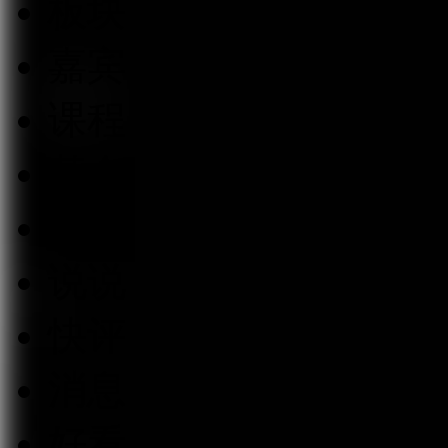
板块
嘉宾
课程
基金
经理
说说
快评
消息
好看