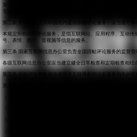
第一条 为规范互联网跟帖评论服务，维护国家安全和公共利
互联网信息内容管理工作的通知》，制定本规定。
第二条 在中华人民共和国境内提供跟帖评论服务，应当遵守本
本规定所称跟帖评论服务，是指互联网站、应用程序、互动传
号、表情、图片、音视频等信息的服务。
第三条 国家互联网信息办公室负责全国跟帖评论服务的监督
各级互联网信息办公室应当建立健全日常检查和定期检查相结
第四条 跟帖评论服务提供者提供互联网新闻信息服务相关的
第五条 跟帖评论服务提供者应当严格落实主体责任，依法履行
（一）按照“后台实名、前台自愿”原则，对注册用户进行真实
（二）建立健全用户信息保护制度，收集、使用用户个人信息
（三）对新闻信息提供跟帖评论服务的，应当建立先审后发制
（四）提供“弹幕”方式跟帖评论服务的，应当在同一平台和页