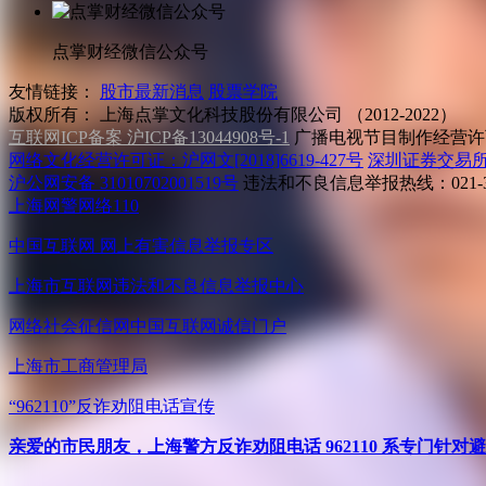
点掌财经微信公众号
友情链接：
股市最新消息
股票学院
版权所有：
上海点掌文化科技股份有限公司 （2012-2022）
互联网ICP备案 沪ICP备13044908号-1
广播电视节目制作经营许可
网络文化经营许可证：沪网文[2018]6619-427号
深圳证券交易
沪公网安备 31010702001519号
违法和不良信息举报热线：021-31
上海网警网络110
中国互联网
网上有害信息举报专区
上海市互联网
违法和不良信息举报中心
网络社会征信网
中国互联网诚信门户
上海市工商管理局
“962110”
反诈劝阻电话宣传
亲爱的市民朋友，上海警方反诈劝阻电话 962110 系专门