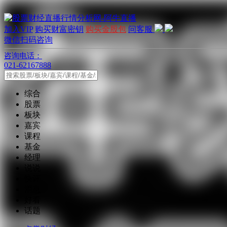
加入VIP
购买财富密钥
购买金股包
问客服
微信扫码咨询
咨询电话：
021-62167888
综合
股票
板块
嘉宾
课程
基金
经理
说说
快评
消息
好看
话题