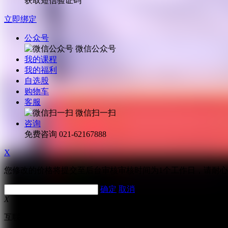
获取短信验证码
立即绑定
公众号
微信公众号
我的课程
我的福利
自选股
购物车
客服
微信扫一扫
咨询
免费咨询
021-62167888
X
您修改的价格将提交至后台审核审核时间为1个工作日，请耐
确定
取消
X
互联网跟帖评论服务管理规定