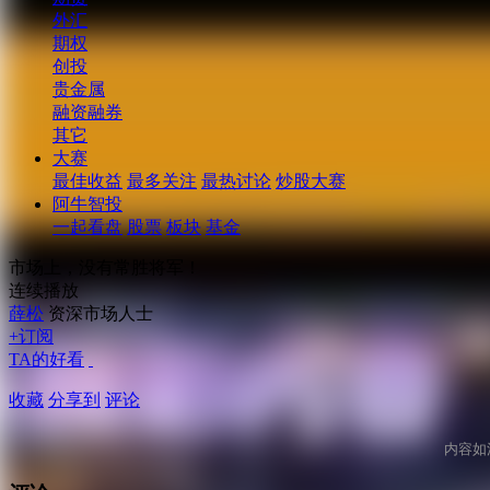
外汇
期权
创投
贵金属
融资融券
其它
大赛
最佳收益
最多关注
最热讨论
炒股大赛
阿牛智投
一起看盘
股票
板块
基金
市场上，没有常胜将军！
连续播放
薛松
资深市场人士
+订阅
TA的好看
收藏
分享到
评论
内容如