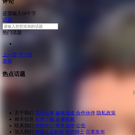
评论
还需输入10个字
话题
热门话题
上一页
下一页
发布
热点话题
关于我们
关于点掌
媒体报道
合作伙伴
隐私政策
相关信息
应用下载
点掌投教
联系我们
帮助中心
商务合作
公告
加入我们
申请认证砖家
招贤纳士
点掌发布