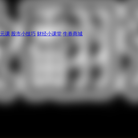
元课
股市小技巧
财经小课堂
牛券商城