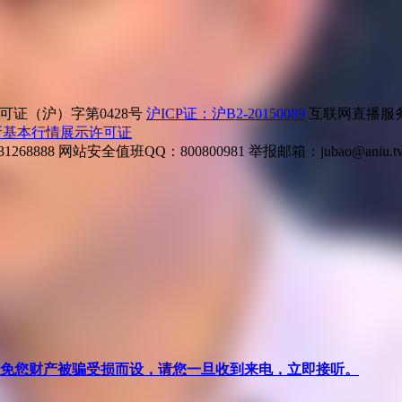
证（沪）字第0428号
沪ICP证：沪B2-20150089
互联网直播服务企
所基本行情展示许可证
268888
网站安全值班QQ：800800981
举报邮箱：
jubao@aniu.t
针对避免您财产被骗受损而设，请您一旦收到来电，立即接听。