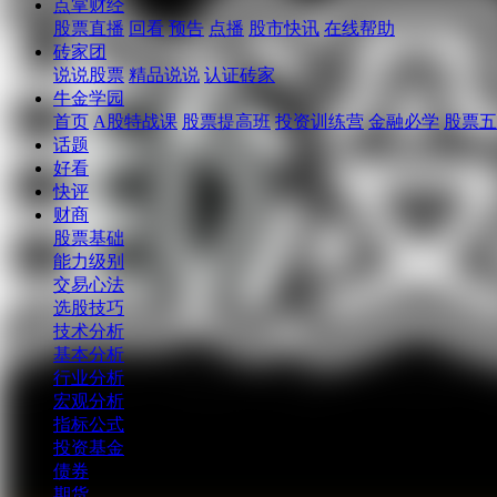
点掌财经
股票直播
回看
预告
点播
股市快讯
在线帮助
砖家团
说说股票
精品说说
认证砖家
牛金学园
首页
A股特战课
股票提高班
投资训练营
金融必学
股票五
话题
好看
快评
财商
股票基础
能力级别
交易心法
选股技巧
技术分析
基本分析
行业分析
宏观分析
指标公式
投资基金
债券
期货