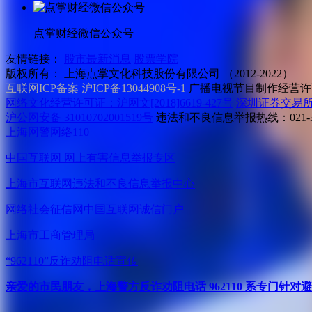
点掌财经微信公众号
友情链接：
股市最新消息
股票学院
版权所有：
上海点掌文化科技股份有限公司 （2012-2022）
互联网ICP备案 沪ICP备13044908号-1
广播电视节目制作经营许可
网络文化经营许可证：沪网文[2018]6619-427号
深圳证券交易
沪公网安备 31010702001519号
违法和不良信息举报热线：021-31
上海网警网络110
中国互联网
网上有害信息举报专区
上海市互联网
违法和不良信息举报中心
网络社会征信网
中国互联网诚信门户
上海市工商管理局
“962110”
反诈劝阻电话宣传
亲爱的市民朋友，上海警方反诈劝阻电话 962110 系专门