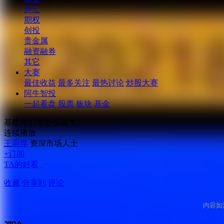
外汇
期权
创投
贵金属
融资融券
其它
大赛
最佳收益
最多关注
最热讨论
炒股大赛
阿牛智投
一起看盘
股票
板块
基金
基建你们都怎么说？
连续播放
王雨厚
资深市场人士
+订阅
TA的好看
收藏
分享到
评论
内容如