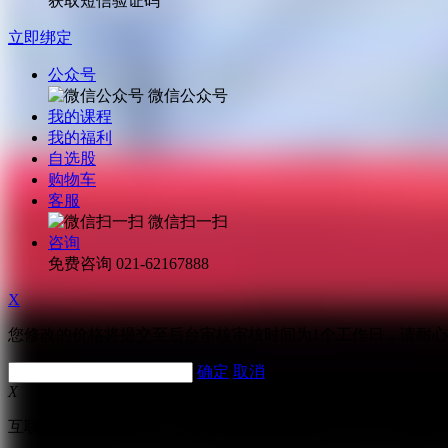
获取短信验证码
立即绑定
公众号
微信公众号
我的课程
我的福利
自选股
购物车
客服
微信扫一扫
咨询
免费咨询
021-62167888
X
您修改的价格将提交至后台审核审核时间为1个工作日，请耐
确定
取消
X
互联网跟帖评论服务管理规定