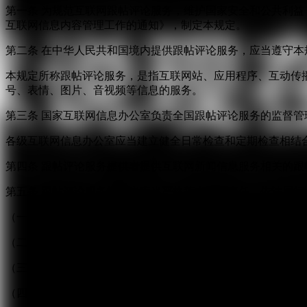
第一条 为规范互联网跟帖评论服务，维护国家安全和公共利
互联网信息内容管理工作的通知》，制定本规定。
第二条 在中华人民共和国境内提供跟帖评论服务，应当遵守本
本规定所称跟帖评论服务，是指互联网站、应用程序、互动传
号、表情、图片、音视频等信息的服务。
第三条 国家互联网信息办公室负责全国跟帖评论服务的监督
各级互联网信息办公室应当建立健全日常检查和定期检查相结
第四条 跟帖评论服务提供者提供互联网新闻信息服务相关的
第五条 跟帖评论服务提供者应当严格落实主体责任，依法履行
（一）按照“后台实名、前台自愿”原则，对注册用户进行真实
（二）建立健全用户信息保护制度，收集、使用用户个人信息
（三）对新闻信息提供跟帖评论服务的，应当建立先审后发制
（四）提供“弹幕”方式跟帖评论服务的，应当在同一平台和页