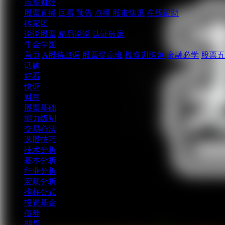
点掌财经
股票直播
回看
预告
点播
股市快讯
在线帮助
砖家团
说说股票
精品说说
认证砖家
牛金学园
首页
A股特战课
股票提高班
投资训练营
金融必学
股票五
话题
好看
快评
财商
股票基础
能力级别
交易心法
选股技巧
技术分析
基本分析
行业分析
宏观分析
指标公式
投资基金
债券
期货