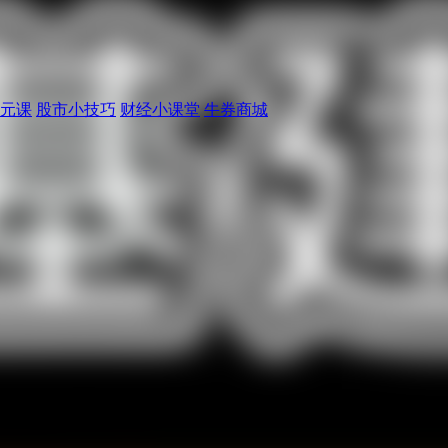
元课
股市小技巧
财经小课堂
牛券商城