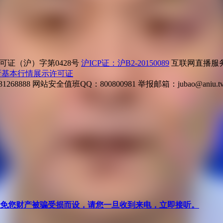
证（沪）字第0428号
沪ICP证：沪B2-20150089
互联网直播服务企
所基本行情展示许可证
268888
网站安全值班QQ：800800981
举报邮箱：
jubao@aniu.t
针对避免您财产被骗受损而设，请您一旦收到来电，立即接听。