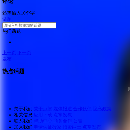
评论
还需输入10个字
话题
热门话题
上一页
下一页
发布
热点话题
关于我们
关于点掌
媒体报道
合作伙伴
隐私政策
相关信息
应用下载
点掌投教
联系我们
帮助中心
商务合作
公告
加入我们
申请认证砖家
招贤纳士
点掌发布