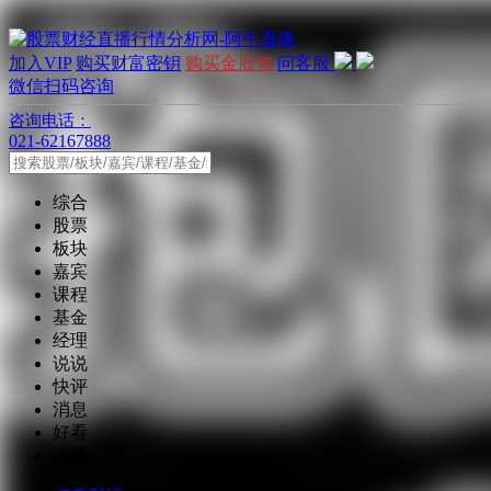
加入VIP
购买财富密钥
购买金股包
问客服
微信扫码咨询
咨询电话：
021-62167888
综合
股票
板块
嘉宾
课程
基金
经理
说说
快评
消息
好看
话题