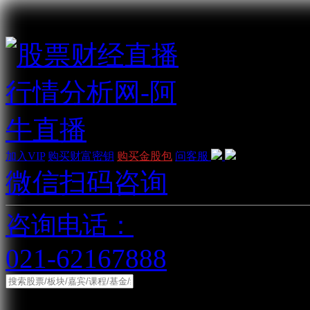
加入VIP
购买财富密钥
购买金股包
问客服
微信扫码咨询
咨询电话：
021-62167888