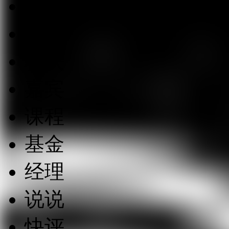
综合
股票
板块
嘉宾
课程
基金
经理
说说
快评