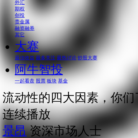
外汇
期权
创投
贵金属
融资融券
其它
大赛
最佳收益
最多关注
最热讨论
炒股大赛
阿牛智投
一起看盘
股票
板块
基金
流动性的四大因素，你们
连续播放
景昂
资深市场人士