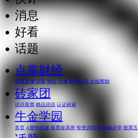
消息
好看
话题
点掌财经
股票直播
回看
预告
点播
股市快讯
在线帮助
砖家团
说说股票
精品说说
认证砖家
牛金学园
首页
A股特战课
股票提高班
投资训练营
金融必学
股票五