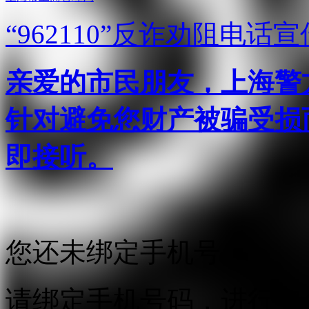
“962110”
反诈劝阻电话宣
亲爱的市民朋友，上海警方反
针对避免您财产被骗受损
即接听。
您还未绑定手机号
请绑定手机号码，进行实