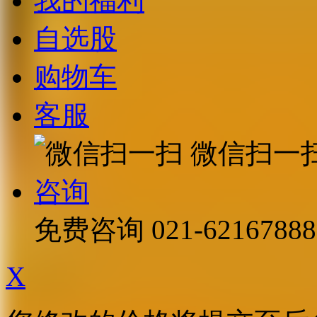
我的福利
自选股
购物车
客服
微信扫一
咨询
免费咨询
021-62167888
X