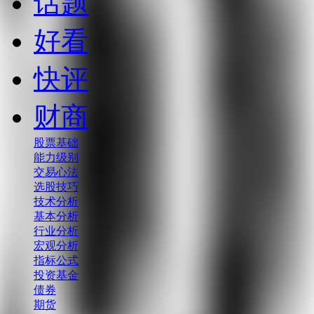
话题
好看
快评
财商
股票基础
能力级别
交易心法
选股技巧
技术分析
基本分析
行业分析
宏观分析
指标公式
投资基金
债券
期货