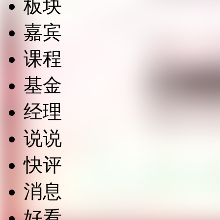
板块
嘉宾
课程
基金
经理
说说
快评
消息
好看