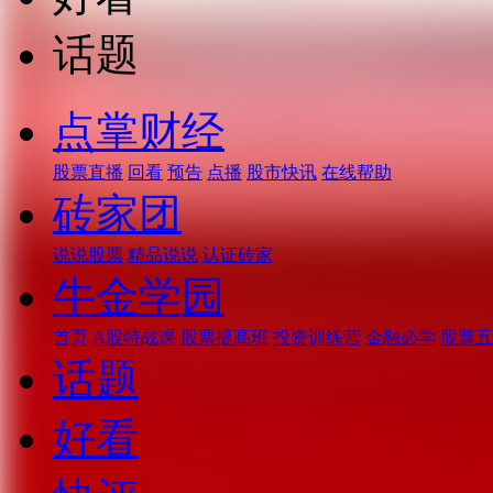
话题
点掌财经
股票直播
回看
预告
点播
股市快讯
在线帮助
砖家团
说说股票
精品说说
认证砖家
牛金学园
首页
A股特战课
股票提高班
投资训练营
金融必学
股票五
话题
好看