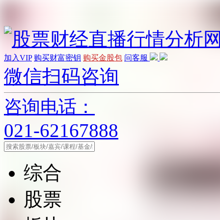
加入VIP
购买财富密钥
购买金股包
问客服
微信扫码咨询
咨询电话：
021-62167888
综合
股票