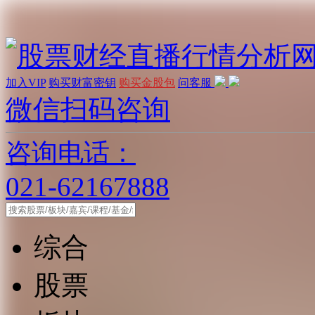
加入VIP
购买财富密钥
购买金股包
问客服
微信扫码咨询
咨询电话：
021-62167888
综合
股票