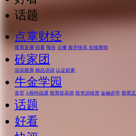
话题
点掌财经
股票直播
回看
预告
点播
股市快讯
在线帮助
砖家团
说说股票
精品说说
认证砖家
牛金学园
首页
A股特战课
股票提高班
投资训练营
金融必学
股票五
话题
好看