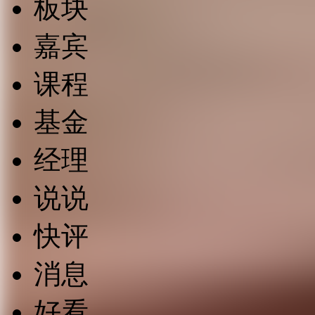
板块
嘉宾
课程
基金
经理
说说
快评
消息
好看