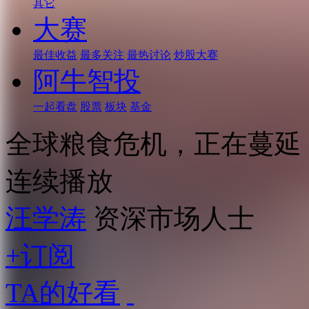
其它
大赛
最佳收益
最多关注
最热讨论
炒股大赛
阿牛智投
一起看盘
股票
板块
基金
全球粮食危机，正在蔓延
连续播放
汪学涛
资深市场人士
+订阅
TA的好看