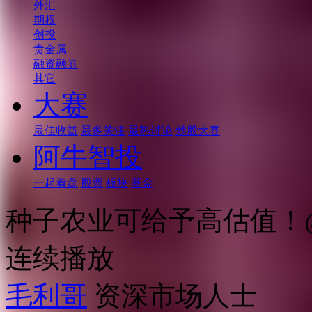
外汇
期权
创投
贵金属
融资融券
其它
大赛
最佳收益
最多关注
最热讨论
炒股大赛
阿牛智投
一起看盘
股票
板块
基金
种子农业可给予高估值！
连续播放
毛利哥
资深市场人士