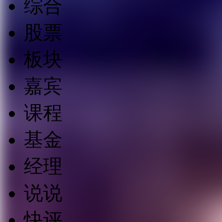
综合
股票
板块
嘉宾
课程
基金
经理
说说
快评