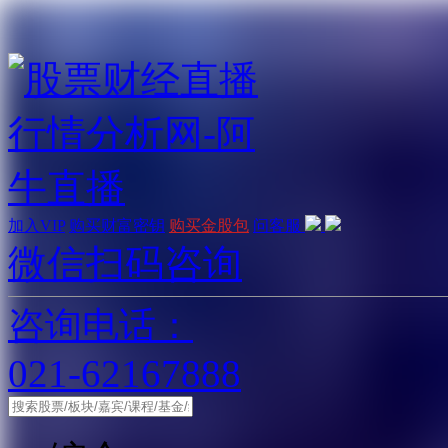
加入VIP
购买财富密钥
购买金股包
问客服
微信扫码咨询
咨询电话：
021-62167888