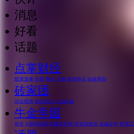
消息
好看
话题
点掌财经
股票直播
回看
预告
点播
股市快讯
在线帮助
砖家团
说说股票
精品说说
认证砖家
牛金学园
首页
A股特战课
股票提高班
投资训练营
金融必学
股票五