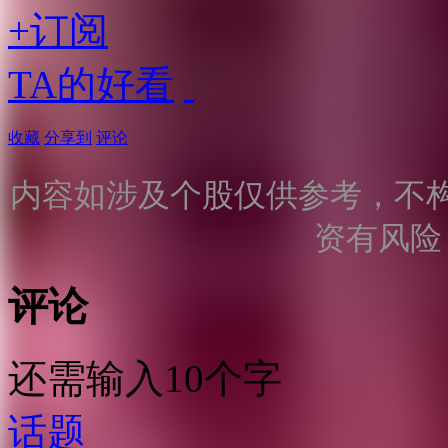
+订阅
TA的好看
收藏
分享到
评论
内容如涉及个股仅供参考，不
资有风险
评论
还需输入10个字
话题