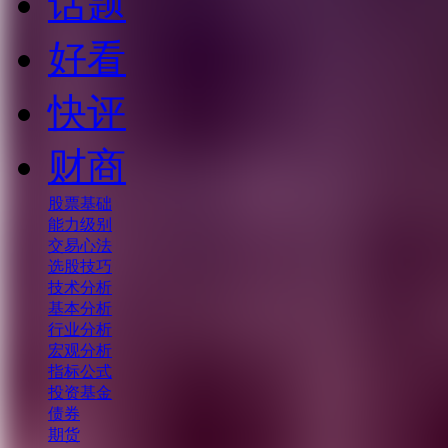
话题
好看
快评
财商
股票基础
能力级别
交易心法
选股技巧
技术分析
基本分析
行业分析
宏观分析
指标公式
投资基金
债券
期货