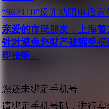
“962110”
反诈劝阻电话宣
亲爱的市民朋友，上海警方反
针对避免您财产被骗受损
即接听。
您还未绑定手机号
请绑定手机号码，进行实