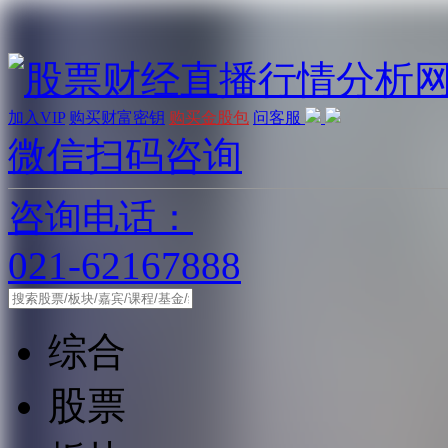
加入VIP
购买财富密钥
购买金股包
问客服
微信扫码咨询
咨询电话：
021-62167888
综合
股票