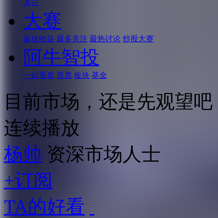
其它
大赛
最佳收益
最多关注
最热讨论
炒股大赛
阿牛智投
一起看盘
股票
板块
基金
目前市场，还是先观望吧
连续播放
杨帅
资深市场人士
+订阅
TA的好看