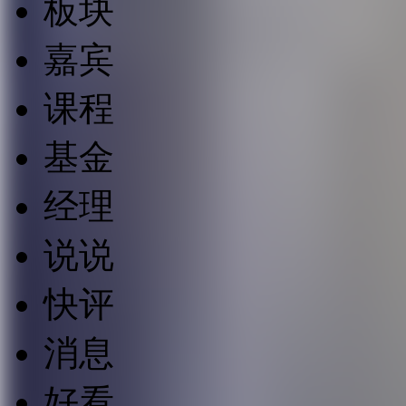
板块
嘉宾
课程
基金
经理
说说
快评
消息
好看