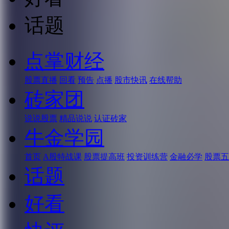
话题
点掌财经
股票直播
回看
预告
点播
股市快讯
在线帮助
砖家团
说说股票
精品说说
认证砖家
牛金学园
首页
A股特战课
股票提高班
投资训练营
金融必学
股票五
话题
好看