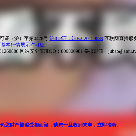
证（沪）字第0428号
沪ICP证：沪B2-20150089
互联网直播服务企
所基本行情展示许可证
268888
网站安全值班QQ：800800981
举报邮箱：
jubao@aniu.t
针对避免您财产被骗受损而设，请您一旦收到来电，立即接听。