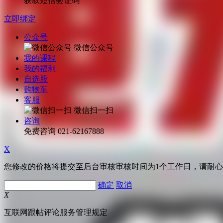
获取短信验证码
立即绑定
公众号
微信公众号
我的课程
我的福利
自选股
购物车
客服
微信扫一扫
咨询
免费咨询
021-62167888
X
您修改的价格将提交至后台审核审核时间为1个工作日，请耐
确定
取消
X
互联网跟帖评论服务管理规定