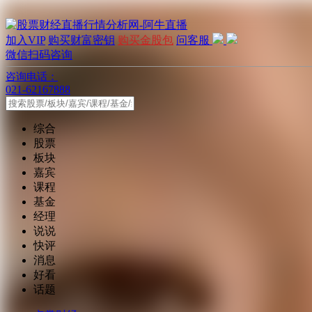
加入VIP
购买财富密钥
购买金股包
问客服
微信扫码咨询
咨询电话：
021-62167888
综合
股票
板块
嘉宾
课程
基金
经理
说说
快评
消息
好看
话题