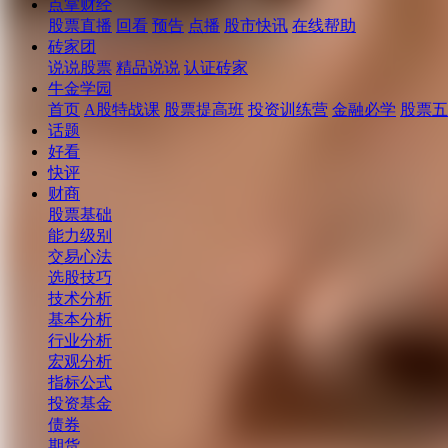
点掌财经
股票直播
回看
预告
点播
股市快讯
在线帮助
砖家团
说说股票
精品说说
认证砖家
牛金学园
首页
A股特战课
股票提高班
投资训练营
金融必学
股票五
话题
好看
快评
财商
股票基础
能力级别
交易心法
选股技巧
技术分析
基本分析
行业分析
宏观分析
指标公式
投资基金
债券
期货