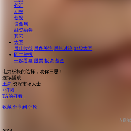
外汇
期权
创投
贵金属
融资融券
其它
大赛
最佳收益
最多关注
最热讨论
炒股大赛
阿牛智投
一起看盘
股票
板块
基金
电力板块的选择，劝你三思！
连续播放
王亮
资深市场人士
+订阅
TA的好看
收藏
分享到
评论
内容如