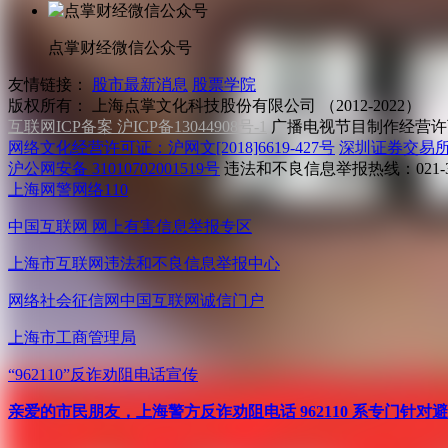
点掌财经微信公众号
友情链接：
股市最新消息
股票学院
版权所有：
上海点掌文化科技股份有限公司 （2012-2022）
互联网ICP备案 沪ICP备13044908号-1
广播电视节目制作经营许可
网络文化经营许可证：沪网文[2018]6619-427号
深圳证券交易
沪公网安备 31010702001519号
违法和不良信息举报热线：021-31
上海网警网络110
中国互联网
网上有害信息举报专区
上海市互联网
违法和不良信息举报中心
网络社会征信网
中国互联网诚信门户
上海市工商管理局
“962110”
反诈劝阻电话宣传
亲爱的市民朋友，上海警方反诈劝阻电话 962110 系专门