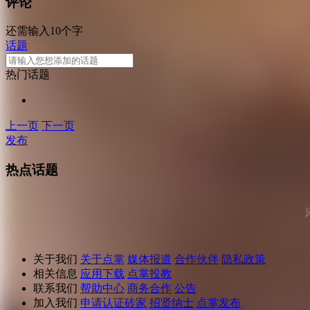
评论
还需输入10个字
话题
热门话题
上一页
下一页
发布
热点话题
关于我们
关于点掌
媒体报道
合作伙伴
隐私政策
相关信息
应用下载
点掌投教
联系我们
帮助中心
商务合作
公告
加入我们
申请认证砖家
招贤纳士
点掌发布