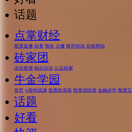
话题
点掌财经
股票直播
回看
预告
点播
股市快讯
在线帮助
砖家团
说说股票
精品说说
认证砖家
牛金学园
首页
A股特战课
股票提高班
投资训练营
金融必学
股票五
话题
好看