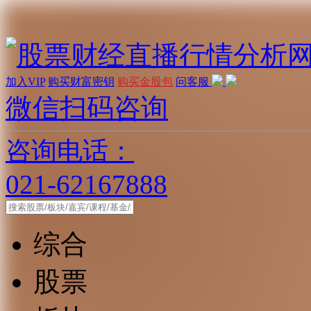
加入VIP
购买财富密钥
购买金股包
问客服
微信扫码咨询
咨询电话：
021-62167888
综合
股票