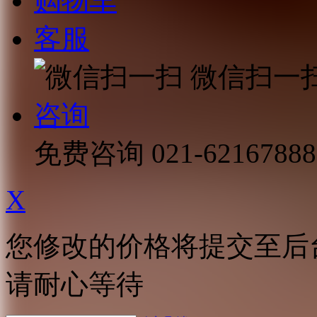
购物车
客服
微信扫一
咨询
免费咨询
021-62167888
X
您修改的价格将提交至后
请耐心等待