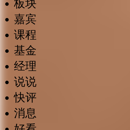
板块
嘉宾
课程
基金
经理
说说
快评
消息
好看