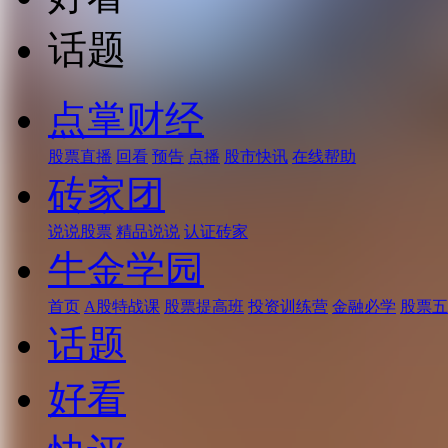
话题
点掌财经
股票直播
回看
预告
点播
股市快讯
在线帮助
砖家团
说说股票
精品说说
认证砖家
牛金学园
首页
A股特战课
股票提高班
投资训练营
金融必学
股票五
话题
好看