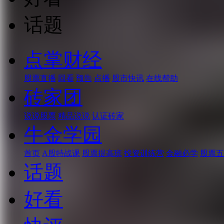
话题
点掌财经
股票直播
回看
预告
点播
股市快讯
在线帮助
砖家团
说说股票
精品说说
认证砖家
牛金学园
首页
A股特战课
股票提高班
投资训练营
金融必学
股票五
话题
好看