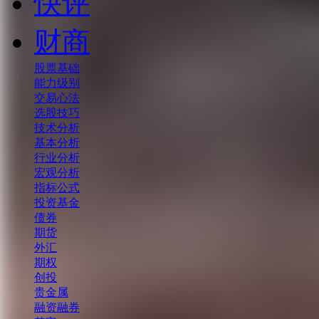
快评
财商
股票基础
能力级别
交易心法
选股技巧
技术分析
基本分析
行业分析
宏观分析
指标公式
投资基金
债券
期货
外汇
期权
创投
贵金属
融资融券