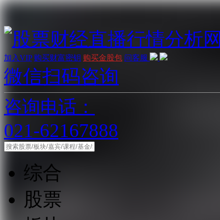
加入VIP
购买财富密钥
购买金股包
问客服
微信扫码咨询
咨询电话：
021-62167888
综合
股票