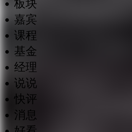
板块
嘉宾
课程
基金
经理
说说
快评
消息
好看