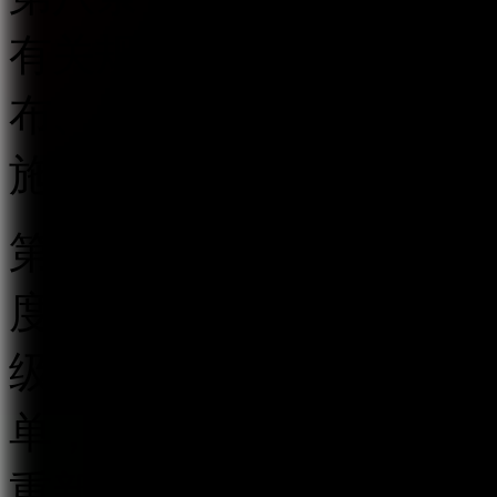
有关规定的信息内容的，
布、删除信息、限制功能
施，并保存相关记录。
第九条 跟帖评论服务提
度，对用户的跟帖评论行
级确定服务范围及功能，
单，停止对列入黑名单的
重新注册等方式使用跟帖