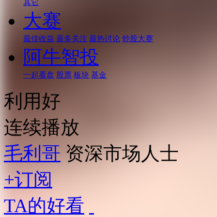
其它
大赛
最佳收益
最多关注
最热讨论
炒股大赛
阿牛智投
一起看盘
股票
板块
基金
利用好
连续播放
毛利哥
资深市场人士
+订阅
TA的好看