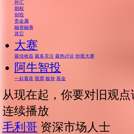
外汇
期权
创投
贵金属
融资融券
其它
大赛
最佳收益
最多关注
最热讨论
炒股大赛
阿牛智投
一起看盘
股票
板块
基金
从现在起，你要对旧观点
连续播放
毛利哥
资深市场人士