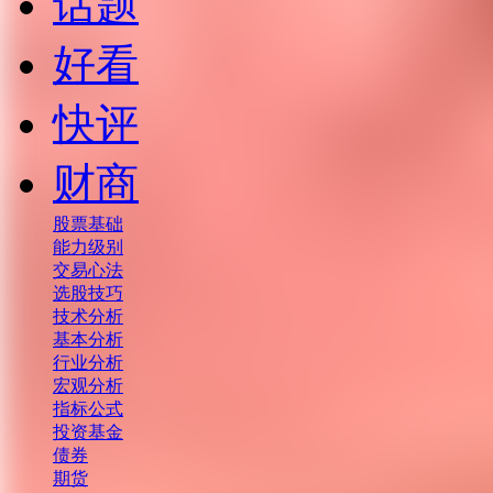
话题
好看
快评
财商
股票基础
能力级别
交易心法
选股技巧
技术分析
基本分析
行业分析
宏观分析
指标公式
投资基金
债券
期货