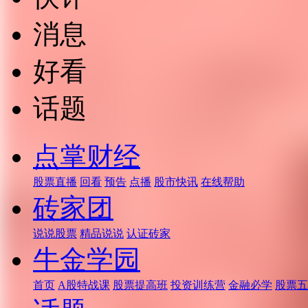
消息
好看
话题
点掌财经
股票直播
回看
预告
点播
股市快讯
在线帮助
砖家团
说说股票
精品说说
认证砖家
牛金学园
首页
A股特战课
股票提高班
投资训练营
金融必学
股票五