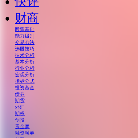
快评
财商
股票基础
能力级别
交易心法
选股技巧
技术分析
基本分析
行业分析
宏观分析
指标公式
投资基金
债券
期货
外汇
期权
创投
贵金属
融资融券