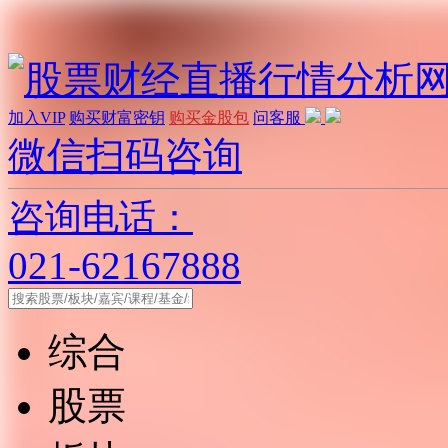
加入VIP
购买财富密钥
购买金股包
问客服
微信扫码咨询
咨询电话：
021-62167888
综合
股票