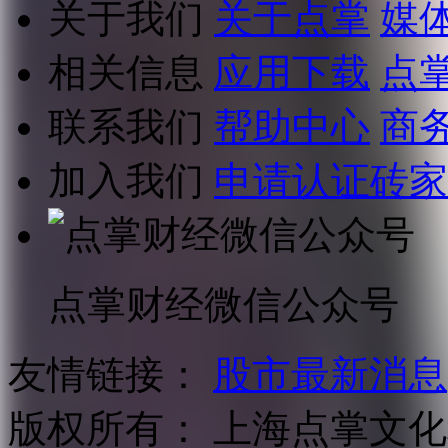
关于我们
关于点掌
媒
相关信息
应用下载
点
联系我们
帮助中心
商
加入我们
申请认证砖家
点掌财经微信公众号
友情链接：
股市最新消息
版权所有：
上海点掌文化科