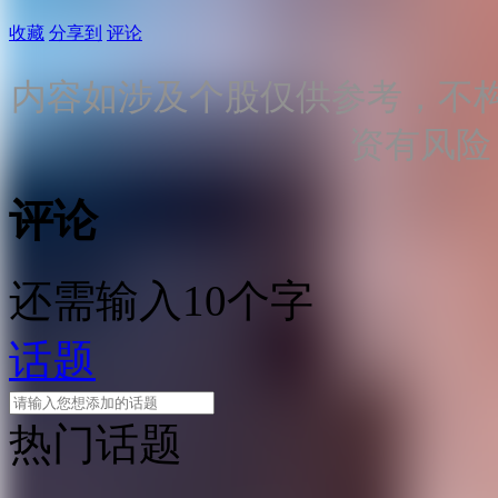
收藏
分享到
评论
内容如涉及个股仅供参考，不
资有风险
评论
还需输入10个字
话题
热门话题