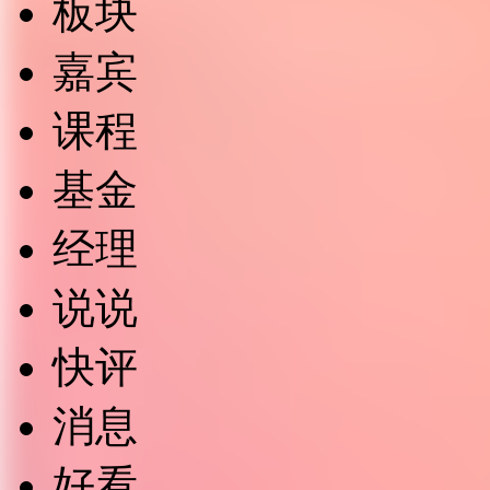
板块
嘉宾
课程
基金
经理
说说
快评
消息
好看