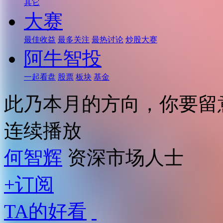
其它
大赛
最佳收益
最多关注
最热讨论
炒股大赛
阿牛智投
一起看盘
股票
板块
基金
此乃本月的方向，你要留
连续播放
何智辉
资深市场人士
+订阅
TA的好看