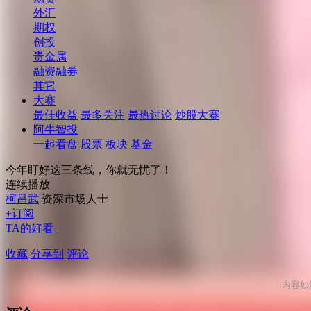
外汇
期权
创投
贵金属
融资融券
其它
大赛
最佳收益
最多关注
最热讨论
炒股大赛
阿牛智投
一起看盘
股票
板块
基金
今年盯好这三条线，你就无忧了！
连续播放
柯昌武
资深市场人士
+订阅
TA的好看
收藏
分享到
评论
内容如