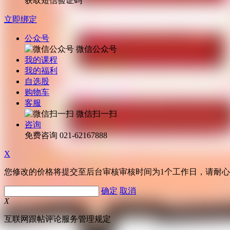
获取短信验证码
立即绑定
公众号
微信公众号
我的课程
我的福利
自选股
购物车
客服
微信扫一扫
咨询
免费咨询
021-62167888
X
您修改的价格将提交至后台审核审核时间为1个工作日，请耐
确定
取消
X
互联网跟帖评论服务管理规定