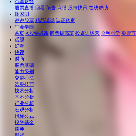
点掌财经
股票直播
回看
预告
点播
股市快讯
在线帮助
砖家团
说说股票
精品说说
认证砖家
牛金学园
首页
A股特战课
股票提高班
投资训练营
金融必学
股票五
话题
好看
快评
财商
股票基础
能力级别
交易心法
选股技巧
技术分析
基本分析
行业分析
宏观分析
指标公式
投资基金
债券
期货