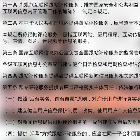
第一条 为规范互联网跟帖评论服务，维护国家安全和公共利
互联网信息内容管理工作的通知》，制定本规定。
第二条 在中华人民共和国境内提供跟帖评论服务，应当遵守本
本规定所称跟帖评论服务，是指互联网站、应用程序、互动传
号、表情、图片、音视频等信息的服务。
第三条 国家互联网信息办公室负责全国跟帖评论服务的监督
各级互联网信息办公室应当建立健全日常检查和定期检查相结
第四条 跟帖评论服务提供者提供互联网新闻信息服务相关的
第五条 跟帖评论服务提供者应当严格落实主体责任，依法履行
（一）按照“后台实名、前台自愿”原则，对注册用户进行真实
（二）建立健全用户信息保护制度，收集、使用用户个人信息
（三）对新闻信息提供跟帖评论服务的，应当建立先审后发制
（四）提供“弹幕”方式跟帖评论服务的，应当在同一平台和页