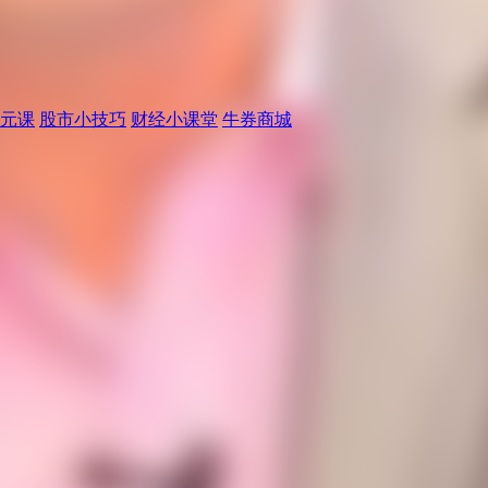
元课
股市小技巧
财经小课堂
牛券商城