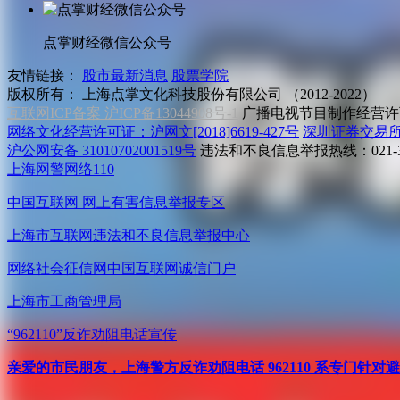
点掌财经微信公众号
友情链接：
股市最新消息
股票学院
版权所有：
上海点掌文化科技股份有限公司 （2012-2022）
互联网ICP备案 沪ICP备13044908号-1
广播电视节目制作经营许可
网络文化经营许可证：沪网文[2018]6619-427号
深圳证券交易
沪公网安备 31010702001519号
违法和不良信息举报热线：021-31
上海网警网络110
中国互联网
网上有害信息举报专区
上海市互联网
违法和不良信息举报中心
网络社会征信网
中国互联网诚信门户
上海市工商管理局
“962110”
反诈劝阻电话宣传
亲爱的市民朋友，上海警方反诈劝阻电话 962110 系专门