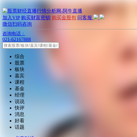
加入VIP
购买财富密钥
购买金股包
问客服
微信扫码咨询
咨询电话：
021-62167888
综合
股票
板块
嘉宾
课程
基金
经理
说说
快评
消息
好看
话题