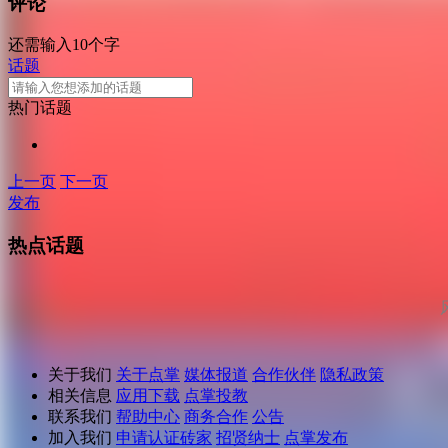
评论
还需输入10个字
话题
热门话题
上一页
下一页
发布
热点话题
关于我们
关于点掌
媒体报道
合作伙伴
隐私政策
相关信息
应用下载
点掌投教
联系我们
帮助中心
商务合作
公告
加入我们
申请认证砖家
招贤纳士
点掌发布