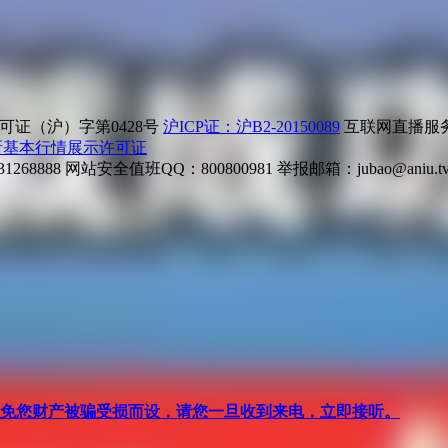
证（沪）字第0428号
沪ICP证：沪B2-20150089
互联网直播服务企
所基本行情展示许可证
268888
网站安全值班QQ：800800981
举报邮箱：
jubao@aniu.t
针对避免您财产被骗受损而设，请您一旦收到来电，立即接听。