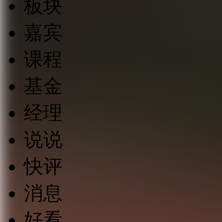
板块
嘉宾
课程
基金
经理
说说
快评
消息
好看