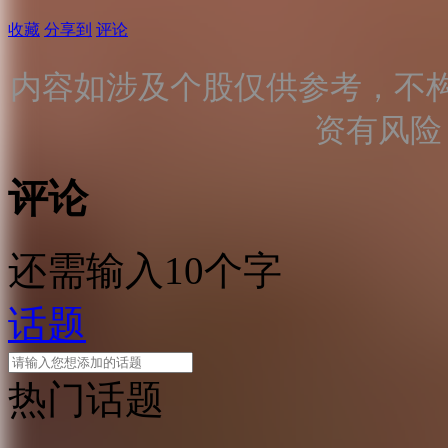
收藏
分享到
评论
内容如涉及个股仅供参考，不
资有风险
评论
还需输入10个字
话题
热门话题