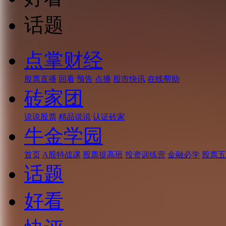
话题
点掌财经
股票直播
回看
预告
点播
股市快讯
在线帮助
砖家团
说说股票
精品说说
认证砖家
牛金学园
首页
A股特战课
股票提高班
投资训练营
金融必学
股票五
话题
好看