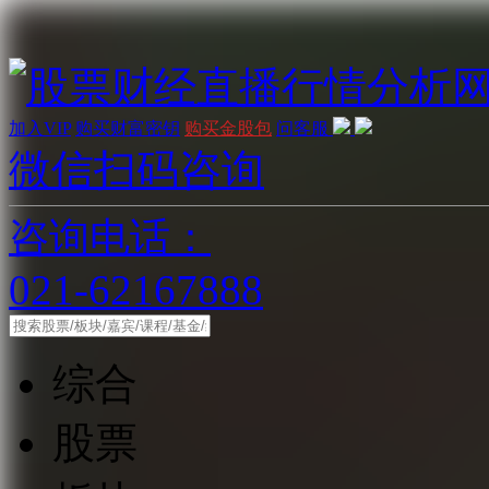
加入VIP
购买财富密钥
购买金股包
问客服
微信扫码咨询
咨询电话：
021-62167888
综合
股票