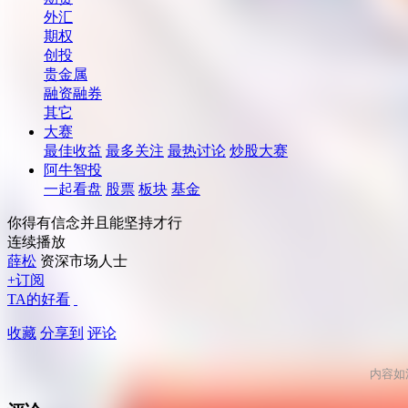
外汇
期权
创投
贵金属
融资融券
其它
大赛
最佳收益
最多关注
最热讨论
炒股大赛
阿牛智投
一起看盘
股票
板块
基金
你得有信念并且能坚持才行
连续播放
薛松
资深市场人士
+订阅
TA的好看
收藏
分享到
评论
内容如