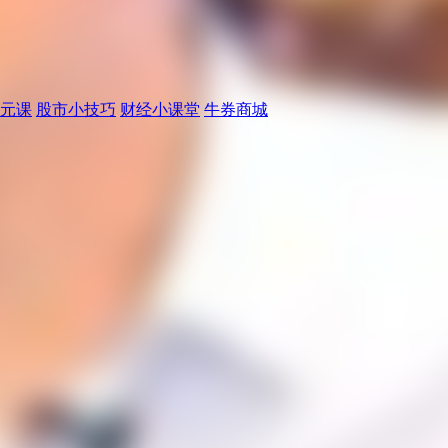
元课
股市小技巧
财经小课堂
牛券商城