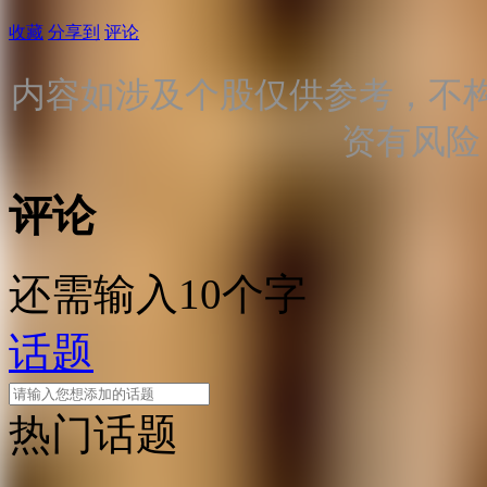
收藏
分享到
评论
内容如涉及个股仅供参考，不
资有风险
评论
还需输入10个字
话题
热门话题