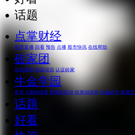
话题
点掌财经
股票直播
回看
预告
点播
股市快讯
在线帮助
砖家团
说说股票
精品说说
认证砖家
牛金学园
首页
A股特战课
股票提高班
投资训练营
金融必学
股票五
话题
好看