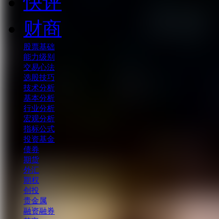
快评
财商
股票基础
能力级别
交易心法
选股技巧
技术分析
基本分析
行业分析
宏观分析
指标公式
投资基金
债券
期货
外汇
期权
创投
贵金属
融资融券