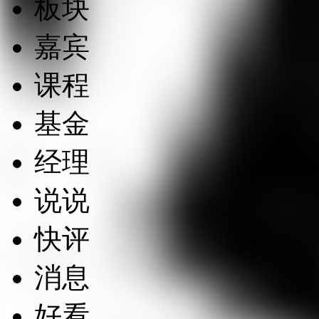
板块
嘉宾
课程
基金
经理
说说
快评
消息
好看