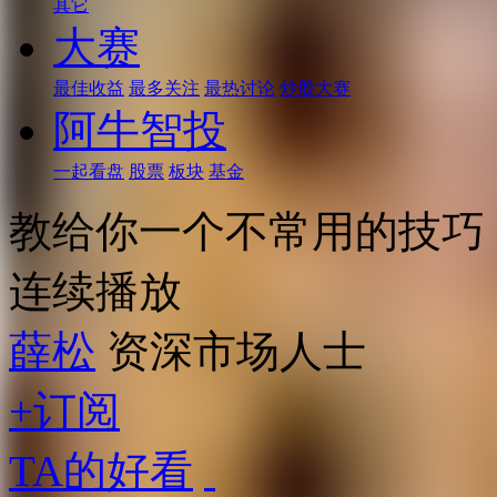
其它
大赛
最佳收益
最多关注
最热讨论
炒股大赛
阿牛智投
一起看盘
股票
板块
基金
教给你一个不常用的技巧
连续播放
薛松
资深市场人士
+订阅
TA的好看