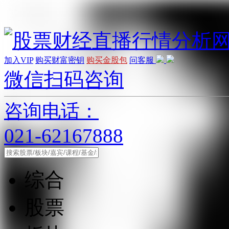
加入VIP
购买财富密钥
购买金股包
问客服
微信扫码咨询
咨询电话：
021-62167888
综合
股票