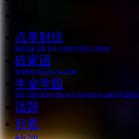
话题
点掌财经
股票直播
回看
预告
点播
股市快讯
在线帮助
砖家团
说说股票
精品说说
认证砖家
牛金学园
首页
A股特战课
股票提高班
投资训练营
金融必学
股票五
话题
好看