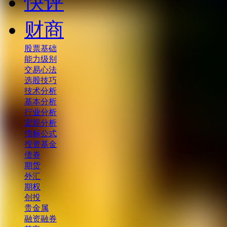
快评
财商
股票基础
能力级别
交易心法
选股技巧
技术分析
基本分析
行业分析
宏观分析
指标公式
投资基金
债券
期货
外汇
期权
创投
贵金属
融资融券