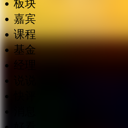
板块
嘉宾
课程
基金
经理
说说
快评
消息
好看