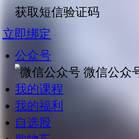
获取短信验证码
立即绑定
公众号
微信公众
我的课程
我的福利
自选股