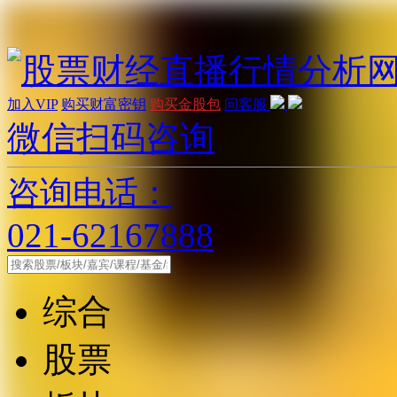
加入VIP
购买财富密钥
购买金股包
问客服
微信扫码咨询
咨询电话：
021-62167888
综合
股票