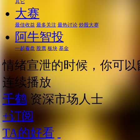
其它
大赛
最佳收益
最多关注
最热讨论
炒股大赛
阿牛智投
一起看盘
股票
板块
基金
情绪宣泄的时候，你可以
连续播放
千鹤
资深市场人士
+订阅
TA的好看