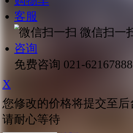
购物车
客服
微信扫一
咨询
免费咨询
021-62167888
X
您修改的价格将提交至后
请耐心等待