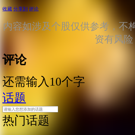
收藏
分享到
评论
内容如涉及个股仅供参考，不
资有风险
评论
还需输入10个字
话题
热门话题