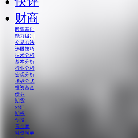
快评
财商
股票基础
能力级别
交易心法
选股技巧
技术分析
基本分析
行业分析
宏观分析
指标公式
投资基金
债券
期货
外汇
期权
创投
贵金属
融资融券