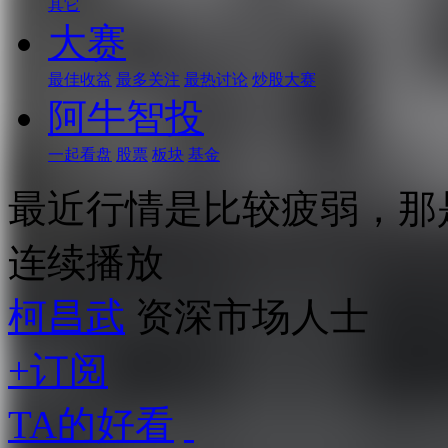
其它
大赛
最佳收益
最多关注
最热讨论
炒股大赛
阿牛智投
一起看盘
股票
板块
基金
最近行情是比较疲弱，那
连续播放
柯昌武
资深市场人士
+订阅
TA的好看