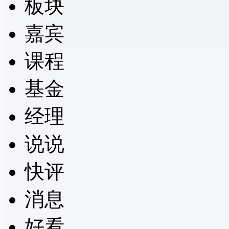
板块
嘉宾
课程
基金
经理
说说
快评
消息
好看