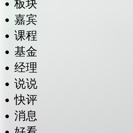
板块
嘉宾
课程
基金
经理
说说
快评
消息
好看