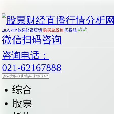
加入VIP
购买财富密钥
购买金股包
问客服
微信扫码咨询
咨询电话：
021-62167888
综合
股票