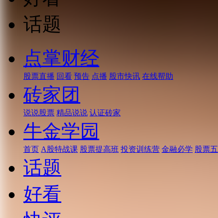
话题
点掌财经
股票直播
回看
预告
点播
股市快讯
在线帮助
砖家团
说说股票
精品说说
认证砖家
牛金学园
首页
A股特战课
股票提高班
投资训练营
金融必学
股票五
话题
好看