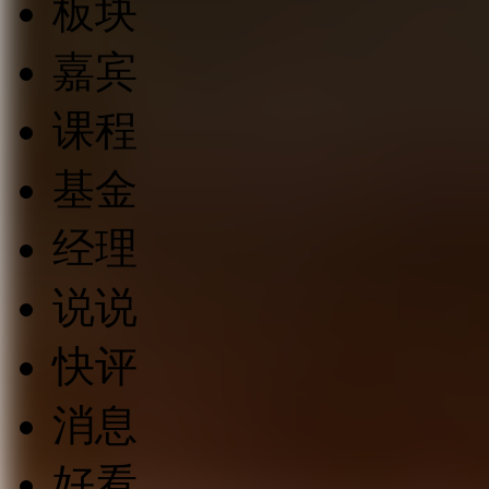
板块
嘉宾
课程
基金
经理
说说
快评
消息
好看