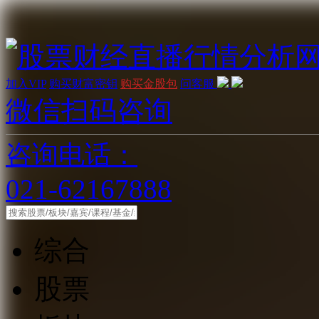
加入VIP
购买财富密钥
购买金股包
问客服
微信扫码咨询
咨询电话：
021-62167888
综合
股票