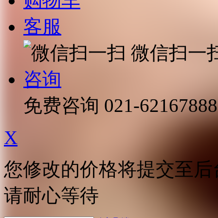
购物车
客服
微信扫一
咨询
免费咨询
021-62167888
X
您修改的价格将提交至后
请耐心等待