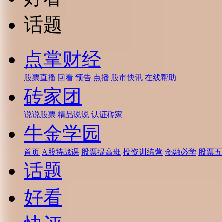
话题
点掌财经
股票直播
回看
预告
点播
股市快讯
在线帮助
砖家团
说说股票
精品说说
认证砖家
牛金学园
首页
A股特战课
股票提高班
投资训练营
金融必学
股票五
话题
好看