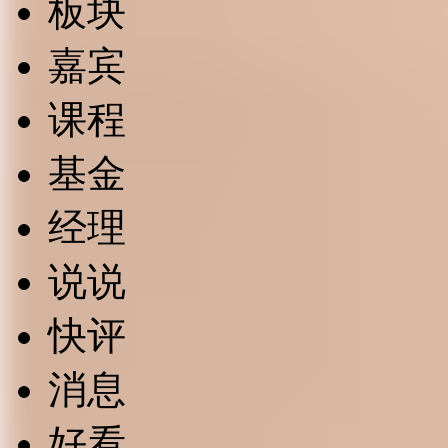
板块
嘉宾
课程
基金
经理
说说
快评
消息
好看