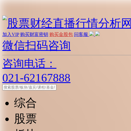
加入VIP
购买财富密钥
购买金股包
问客服
微信扫码咨询
咨询电话：
021-62167888
综合
股票