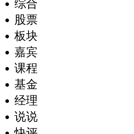
综合
股票
板块
嘉宾
课程
基金
经理
说说
快评