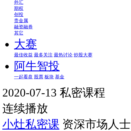
外汇
期权
创投
贵金属
融资融券
其它
大赛
最佳收益
最多关注
最热讨论
炒股大赛
阿牛智投
一起看盘
股票
板块
基金
2020-07-13 私密课程
连续播放
小灶私密课
资深市场人士