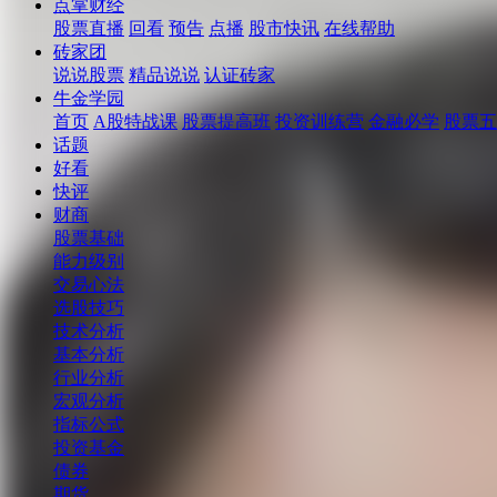
点掌财经
股票直播
回看
预告
点播
股市快讯
在线帮助
砖家团
说说股票
精品说说
认证砖家
牛金学园
首页
A股特战课
股票提高班
投资训练营
金融必学
股票五
话题
好看
快评
财商
股票基础
能力级别
交易心法
选股技巧
技术分析
基本分析
行业分析
宏观分析
指标公式
投资基金
债券
期货