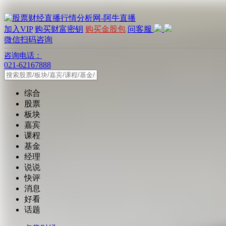
加入VIP
购买财富密钥
购买金股包
问客服
微信扫码咨询
咨询电话：
021-62167888
综合
股票
板块
嘉宾
课程
基金
经理
说说
快评
消息
好看
话题