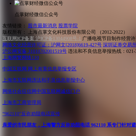
点掌财经微信公众号
友情链接：
股市最新消息
股票学院
版权所有：
上海点掌文化科技股份有限公司 （2012-2022）
互联网ICP备案 沪ICP备13044908号-1
广播电视节目制作经营许可
网络文化经营许可证：沪网文[2018]6619-427号
深圳证券交易
沪公网安备 31010702001519号
违法和不良信息举报热线：021-31
上海网警网络110
中国互联网
网上有害信息举报专区
上海市互联网
违法和不良信息举报中心
网络社会征信网
中国互联网诚信门户
上海市工商管理局
“962110”
反诈劝阻电话宣传
亲爱的市民朋友，上海警方反诈劝阻电话 962110 系专门