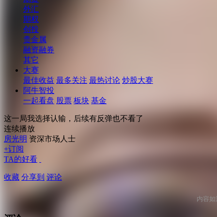
外汇
期权
创投
贵金属
融资融券
其它
大赛
最佳收益
最多关注
最热讨论
炒股大赛
阿牛智投
一起看盘
股票
板块
基金
这一局我选择认输，后续有反弹也不看了
连续播放
房光明
资深市场人士
+订阅
TA的好看
收藏
分享到
评论
内容如