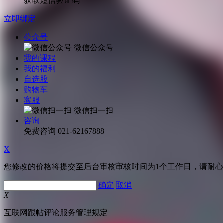
获取短信验证码
立即绑定
公众号
微信公众号
我的课程
我的福利
自选股
购物车
客服
微信扫一扫
咨询
免费咨询
021-62167888
X
您修改的价格将提交至后台审核审核时间为1个工作日，请耐
确定
取消
X
互联网跟帖评论服务管理规定