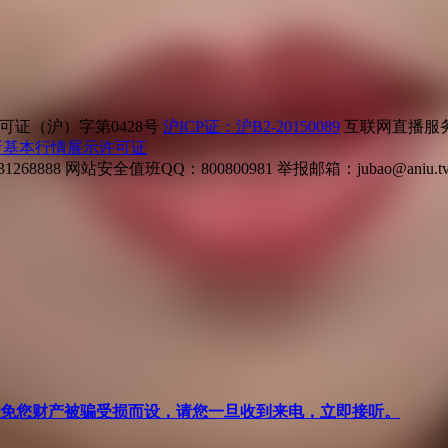
证（沪）字第0428号
沪ICP证：沪B2-20150089
互联网直播服务企
所基本行情展示许可证
268888
网站安全值班QQ：800800981
举报邮箱：
jubao@aniu.t
针对避免您财产被骗受损而设，请您一旦收到来电，立即接听。