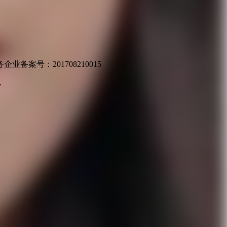
业备案号：201708210015
v