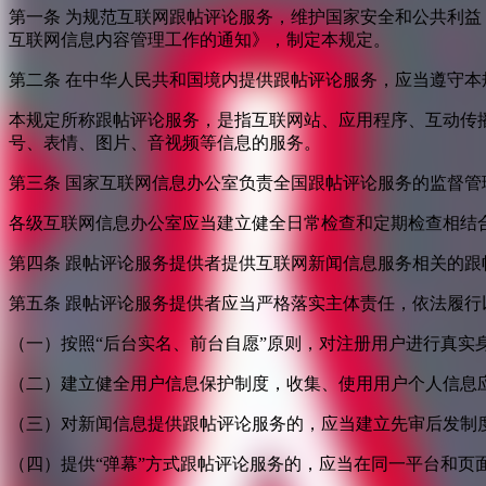
第一条 为规范互联网跟帖评论服务，维护国家安全和公共利
互联网信息内容管理工作的通知》，制定本规定。
第二条 在中华人民共和国境内提供跟帖评论服务，应当遵守本
本规定所称跟帖评论服务，是指互联网站、应用程序、互动传
号、表情、图片、音视频等信息的服务。
第三条 国家互联网信息办公室负责全国跟帖评论服务的监督
各级互联网信息办公室应当建立健全日常检查和定期检查相结
第四条 跟帖评论服务提供者提供互联网新闻信息服务相关的
第五条 跟帖评论服务提供者应当严格落实主体责任，依法履行
（一）按照“后台实名、前台自愿”原则，对注册用户进行真实
（二）建立健全用户信息保护制度，收集、使用用户个人信息
（三）对新闻信息提供跟帖评论服务的，应当建立先审后发制
（四）提供“弹幕”方式跟帖评论服务的，应当在同一平台和页