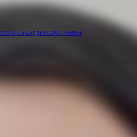
元课
股市小技巧
财经小课堂
牛券商城