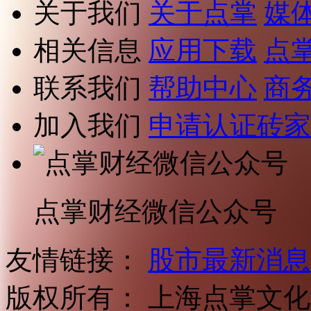
关于我们
关于点掌
媒
相关信息
应用下载
点
联系我们
帮助中心
商
加入我们
申请认证砖家
点掌财经微信公众号
友情链接：
股市最新消息
版权所有：
上海点掌文化科