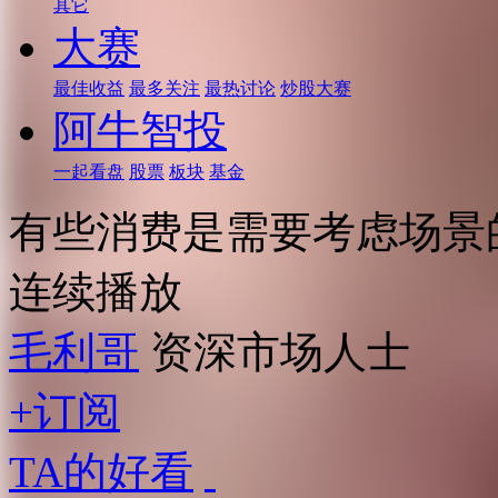
其它
大赛
最佳收益
最多关注
最热讨论
炒股大赛
阿牛智投
一起看盘
股票
板块
基金
有些消费是需要考虑场景
连续播放
毛利哥
资深市场人士
+订阅
TA的好看