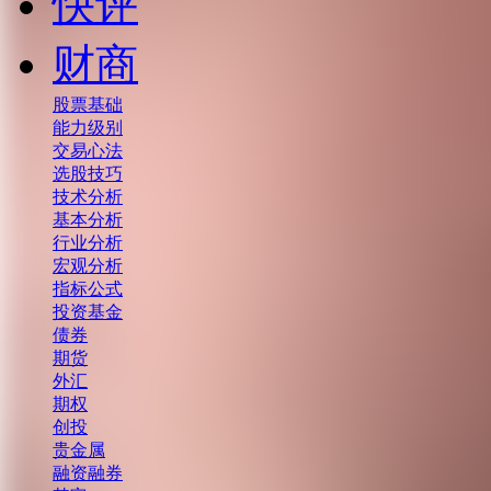
快评
财商
股票基础
能力级别
交易心法
选股技巧
技术分析
基本分析
行业分析
宏观分析
指标公式
投资基金
债券
期货
外汇
期权
创投
贵金属
融资融券