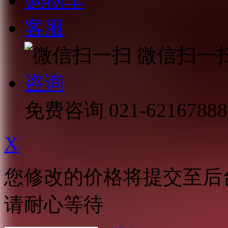
购物车
客服
微信扫一
咨询
免费咨询
021-62167888
X
您修改的价格将提交至后
请耐心等待