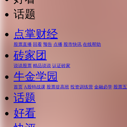
话题
点掌财经
股票直播
回看
预告
点播
股市快讯
在线帮助
砖家团
说说股票
精品说说
认证砖家
牛金学园
首页
A股特战课
股票提高班
投资训练营
金融必学
股票五
话题
好看