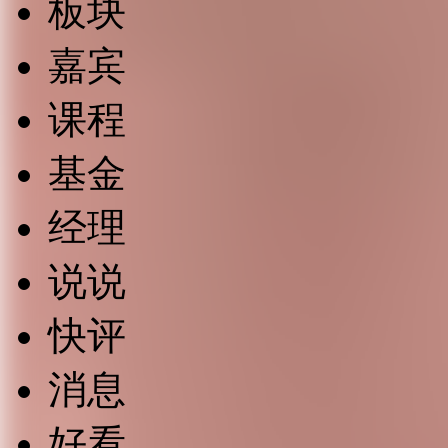
板块
嘉宾
课程
基金
经理
说说
快评
消息
好看