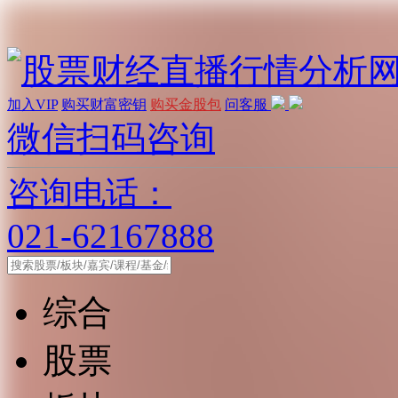
加入VIP
购买财富密钥
购买金股包
问客服
微信扫码咨询
咨询电话：
021-62167888
综合
股票