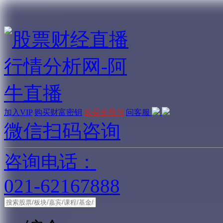
加入VIP
购买财富密钥
购买金股包
问客服
微信扫码咨询
咨询电话：
021-62167888