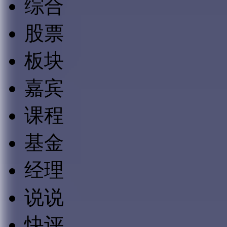
综合
股票
板块
嘉宾
课程
基金
经理
说说
快评