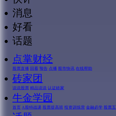
消息
好看
话题
点掌财经
股票直播
回看
预告
点播
股市快讯
在线帮助
砖家团
说说股票
精品说说
认证砖家
牛金学园
首页
A股特战课
股票提高班
投资训练营
金融必学
股票五