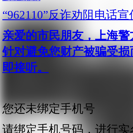
“962110”
反诈劝阻电话宣
亲爱的市民朋友，上海警方反
针对避免您财产被骗受损
即接听。
您还未绑定手机号
请绑定手机号码，进行实