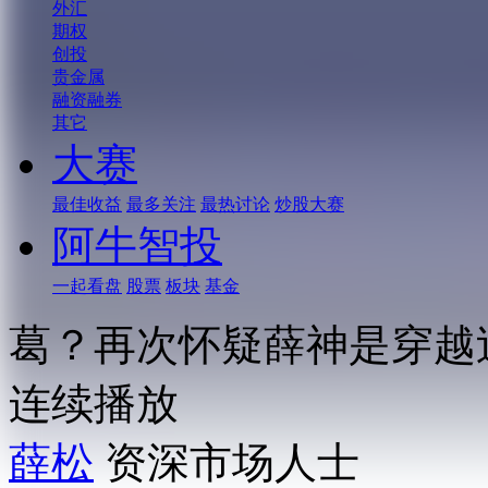
外汇
期权
创投
贵金属
融资融券
其它
大赛
最佳收益
最多关注
最热讨论
炒股大赛
阿牛智投
一起看盘
股票
板块
基金
葛？再次怀疑薛神是穿越
连续播放
薛松
资深市场人士