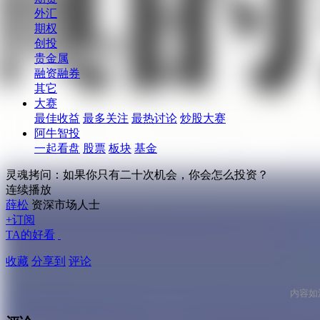
外汇
期权
创投
贵金属
融资融券
其它
大赛
最佳收益
最多关注
最热讨论
炒股大赛
阿牛智投
一起看盘
股票
板块
基金
灵魂拷问：如果你只有二十次机会，你会怎么投资？
连续播放
薛松
资深市场人士
+订阅
TA的好看
收藏
分享到
评论
内容如