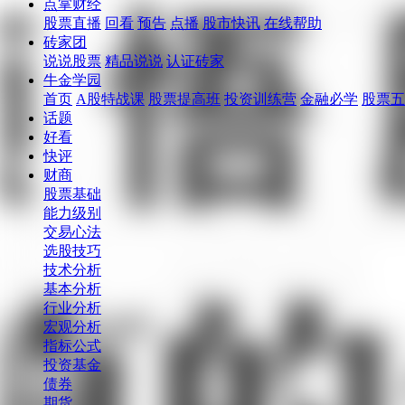
点掌财经
股票直播
回看
预告
点播
股市快讯
在线帮助
砖家团
说说股票
精品说说
认证砖家
牛金学园
首页
A股特战课
股票提高班
投资训练营
金融必学
股票五
话题
好看
快评
财商
股票基础
能力级别
交易心法
选股技巧
技术分析
基本分析
行业分析
宏观分析
指标公式
投资基金
债券
期货