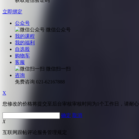
获取短信验证码
立即绑定
公众号
微信公众号
我的课程
我的福利
自选股
购物车
客服
微信扫一扫
咨询
免费咨询
021-62167888
X
您修改的价格将提交至后台审核审核时间为1个工作日，请耐
确定
取消
X
互联网跟帖评论服务管理规定