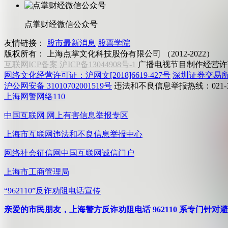
点掌财经微信公众号
友情链接：
股市最新消息
股票学院
版权所有：
上海点掌文化科技股份有限公司 （2012-2022）
互联网ICP备案 沪ICP备13044908号-1
广播电视节目制作经营许可
网络文化经营许可证：沪网文[2018]6619-427号
深圳证券交易
沪公网安备 31010702001519号
违法和不良信息举报热线：021-31
上海网警网络110
中国互联网
网上有害信息举报专区
上海市互联网
违法和不良信息举报中心
网络社会征信网
中国互联网诚信门户
上海市工商管理局
“962110”
反诈劝阻电话宣传
亲爱的市民朋友，上海警方反诈劝阻电话 962110 系专门