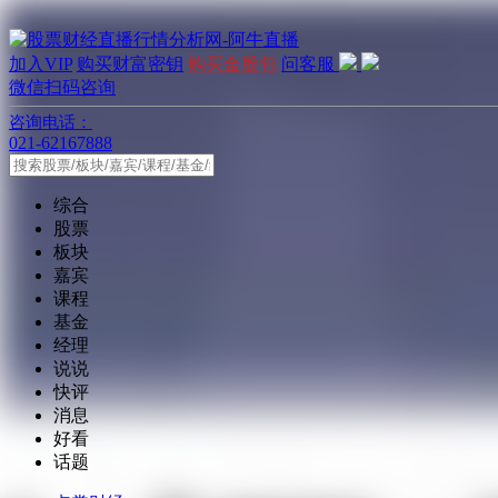
加入VIP
购买财富密钥
购买金股包
问客服
微信扫码咨询
咨询电话：
021-62167888
综合
股票
板块
嘉宾
课程
基金
经理
说说
快评
消息
好看
话题