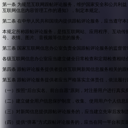
第一条 为规范互联网跟帖评论服务，维护国家安全和公共利
互联网信息内容管理工作的通知》，制定本规定。
第二条 在中华人民共和国境内提供跟帖评论服务，应当遵守本
本规定所称跟帖评论服务，是指互联网站、应用程序、互动传
号、表情、图片、音视频等信息的服务。
第三条 国家互联网信息办公室负责全国跟帖评论服务的监督
各级互联网信息办公室应当建立健全日常检查和定期检查相结
第四条 跟帖评论服务提供者提供互联网新闻信息服务相关的
第五条 跟帖评论服务提供者应当严格落实主体责任，依法履行
（一）按照“后台实名、前台自愿”原则，对注册用户进行真实
（二）建立健全用户信息保护制度，收集、使用用户个人信息
（三）对新闻信息提供跟帖评论服务的，应当建立先审后发制
（四）提供“弹幕”方式跟帖评论服务的，应当在同一平台和页