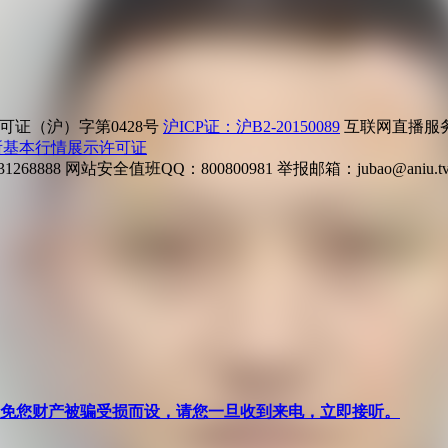
证（沪）字第0428号
沪ICP证：沪B2-20150089
互联网直播服务企
所基本行情展示许可证
268888
网站安全值班QQ：800800981
举报邮箱：
jubao@aniu.t
针对避免您财产被骗受损而设，请您一旦收到来电，立即接听。