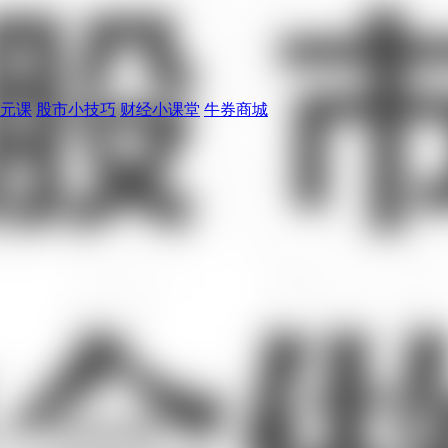
元课
股市小技巧
财经小课堂
牛券商城