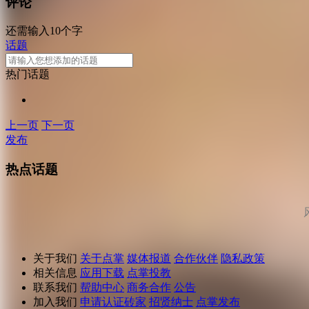
评论
还需输入10个字
话题
热门话题
上一页
下一页
发布
热点话题
关于我们
关于点掌
媒体报道
合作伙伴
隐私政策
相关信息
应用下载
点掌投教
联系我们
帮助中心
商务合作
公告
加入我们
申请认证砖家
招贤纳士
点掌发布