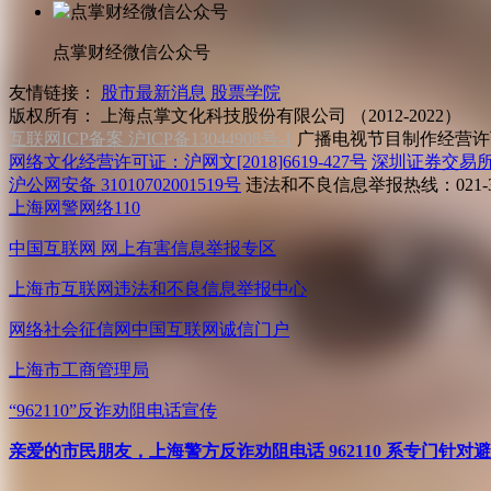
点掌财经微信公众号
友情链接：
股市最新消息
股票学院
版权所有：
上海点掌文化科技股份有限公司 （2012-2022）
互联网ICP备案 沪ICP备13044908号-1
广播电视节目制作经营许可
网络文化经营许可证：沪网文[2018]6619-427号
深圳证券交易
沪公网安备 31010702001519号
违法和不良信息举报热线：021-31
上海网警网络110
中国互联网
网上有害信息举报专区
上海市互联网
违法和不良信息举报中心
网络社会征信网
中国互联网诚信门户
上海市工商管理局
“962110”
反诈劝阻电话宣传
亲爱的市民朋友，上海警方反诈劝阻电话 962110 系专门