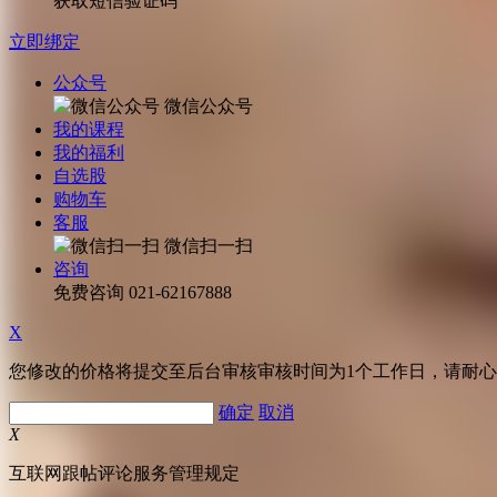
获取短信验证码
立即绑定
公众号
微信公众号
我的课程
我的福利
自选股
购物车
客服
微信扫一扫
咨询
免费咨询
021-62167888
X
您修改的价格将提交至后台审核审核时间为1个工作日，请耐
确定
取消
X
互联网跟帖评论服务管理规定