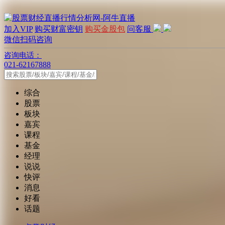
加入VIP
购买财富密钥
购买金股包
问客服
微信扫码咨询
咨询电话：
021-62167888
综合
股票
板块
嘉宾
课程
基金
经理
说说
快评
消息
好看
话题