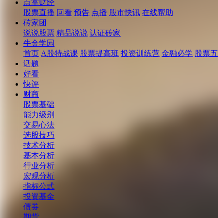
点掌财经
股票直播
回看
预告
点播
股市快讯
在线帮助
砖家团
说说股票
精品说说
认证砖家
牛金学园
首页
A股特战课
股票提高班
投资训练营
金融必学
股票五
话题
好看
快评
财商
股票基础
能力级别
交易心法
选股技巧
技术分析
基本分析
行业分析
宏观分析
指标公式
投资基金
债券
期货