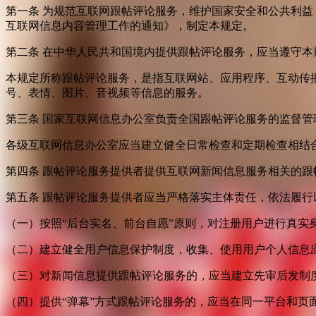
第一条 为规范互联网跟帖评论服务，维护国家安全和公共利
互联网信息内容管理工作的通知》，制定本规定。
第二条 在中华人民共和国境内提供跟帖评论服务，应当遵守本
本规定所称跟帖评论服务，是指互联网站、应用程序、互动传
号、表情、图片、音视频等信息的服务。
第三条 国家互联网信息办公室负责全国跟帖评论服务的监督
各级互联网信息办公室应当建立健全日常检查和定期检查相结
第四条 跟帖评论服务提供者提供互联网新闻信息服务相关的
第五条 跟帖评论服务提供者应当严格落实主体责任，依法履行
（一）按照“后台实名、前台自愿”原则，对注册用户进行真实
（二）建立健全用户信息保护制度，收集、使用用户个人信息
（三）对新闻信息提供跟帖评论服务的，应当建立先审后发制
（四）提供“弹幕”方式跟帖评论服务的，应当在同一平台和页