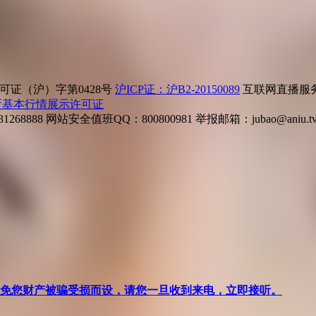
证（沪）字第0428号
沪ICP证：沪B2-20150089
互联网直播服务企
所基本行情展示许可证
268888
网站安全值班QQ：800800981
举报邮箱：
jubao@aniu.t
针对避免您财产被骗受损而设，请您一旦收到来电，立即接听。