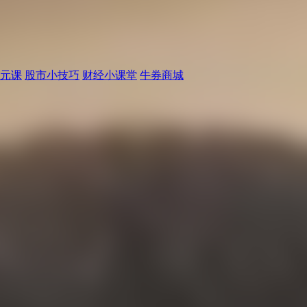
元课
股市小技巧
财经小课堂
牛券商城