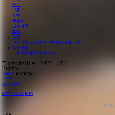
外汇
期权
创投
贵金属
融资融券
其它
大赛
最佳收益
最多关注
最热讨论
炒股大赛
阿牛智投
一起看盘
股票
板块
基金
市场再现普跌格局，情绪重回冰点？
连续播放
王雨厚
资深市场人士
+订阅
TA的好看
收藏
分享到
评论
内容如