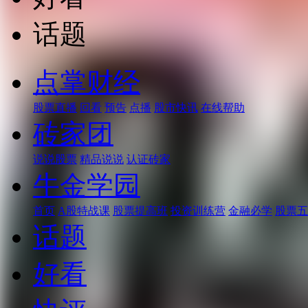
话题
点掌财经
股票直播
回看
预告
点播
股市快讯
在线帮助
砖家团
说说股票
精品说说
认证砖家
牛金学园
首页
A股特战课
股票提高班
投资训练营
金融必学
股票五
话题
好看