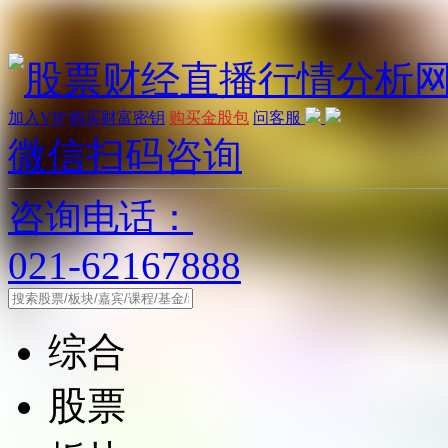
加入VIP
购买财富密钥
购买金股包
问客服
微信扫码咨询
咨询电话：
021-62167888
综合
股票