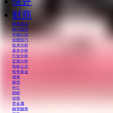
快评
财商
股票基础
能力级别
交易心法
选股技巧
技术分析
基本分析
行业分析
宏观分析
指标公式
投资基金
债券
期货
外汇
期权
创投
贵金属
融资融券