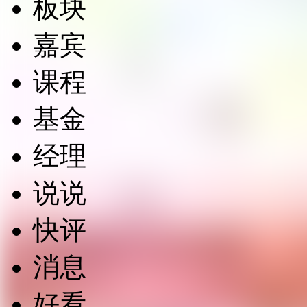
板块
嘉宾
课程
基金
经理
说说
快评
消息
好看