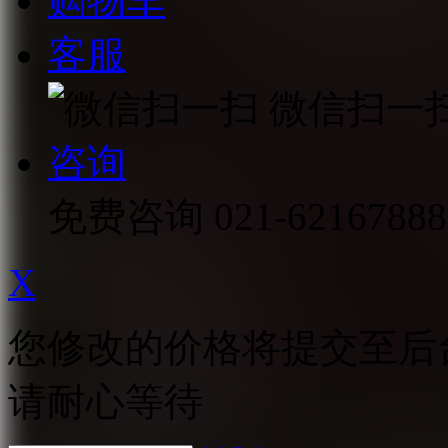
购物车
客服
微信扫一
咨询
免费咨询
021-62167888
X
您修改的价格将提交至后
请耐心等待