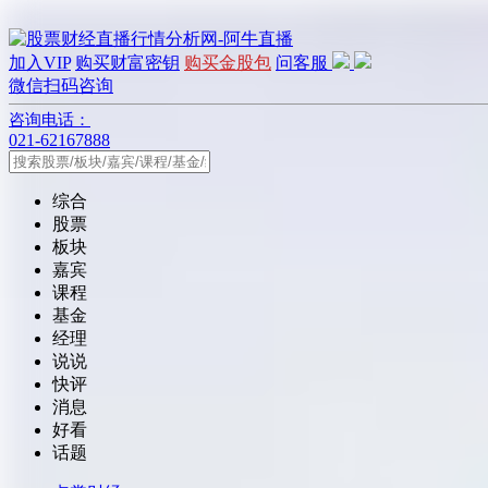
加入VIP
购买财富密钥
购买金股包
问客服
微信扫码咨询
咨询电话：
021-62167888
综合
股票
板块
嘉宾
课程
基金
经理
说说
快评
消息
好看
话题