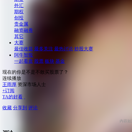
外汇
期权
创投
贵金属
融资融券
其它
大赛
最佳收益
最多关注
最热讨论
炒股大赛
阿牛智投
一起看盘
股票
板块
基金
现在的你是不是不敢买股票了？
连续播放
王雨厚
资深市场人士
+订阅
TA的好看
收藏
分享到
评论
内容如