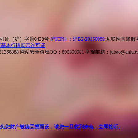
证（沪）字第0428号
沪ICP证：沪B2-20150089
互联网直播服务企
所基本行情展示许可证
268888
网站安全值班QQ：800800981
举报邮箱：
jubao@aniu.t
针对避免您财产被骗受损而设，请您一旦收到来电，立即接听。