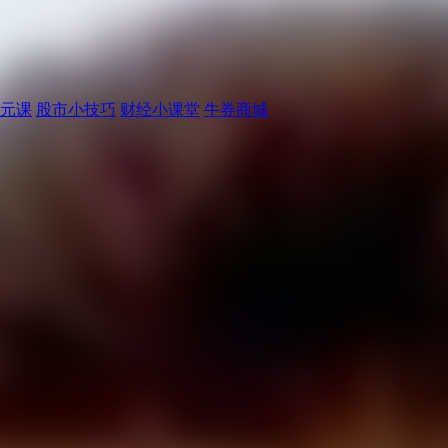
元课
股市小技巧
财经小课堂
牛券商城