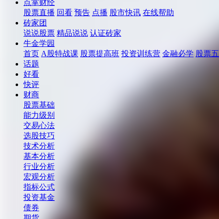
点掌财经
股票直播
回看
预告
点播
股市快讯
在线帮助
砖家团
说说股票
精品说说
认证砖家
牛金学园
首页
A股特战课
股票提高班
投资训练营
金融必学
股票五
话题
好看
快评
财商
股票基础
能力级别
交易心法
选股技巧
技术分析
基本分析
行业分析
宏观分析
指标公式
投资基金
债券
期货