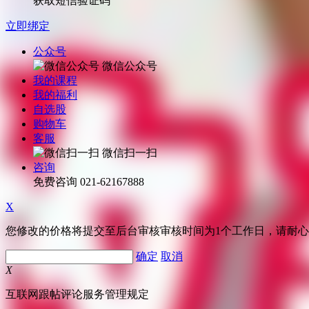
获取短信验证码
立即绑定
公众号
微信公众号
我的课程
我的福利
自选股
购物车
客服
微信扫一扫
咨询
免费咨询
021-62167888
X
您修改的价格将提交至后台审核审核时间为1个工作日，请耐
确定
取消
X
互联网跟帖评论服务管理规定