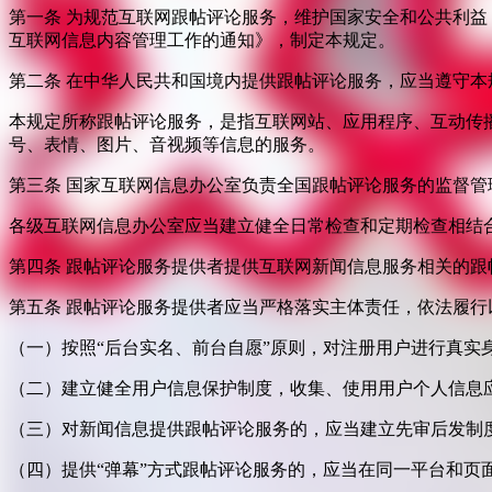
第一条 为规范互联网跟帖评论服务，维护国家安全和公共利
互联网信息内容管理工作的通知》，制定本规定。
第二条 在中华人民共和国境内提供跟帖评论服务，应当遵守本
本规定所称跟帖评论服务，是指互联网站、应用程序、互动传
号、表情、图片、音视频等信息的服务。
第三条 国家互联网信息办公室负责全国跟帖评论服务的监督
各级互联网信息办公室应当建立健全日常检查和定期检查相结
第四条 跟帖评论服务提供者提供互联网新闻信息服务相关的
第五条 跟帖评论服务提供者应当严格落实主体责任，依法履行
（一）按照“后台实名、前台自愿”原则，对注册用户进行真实
（二）建立健全用户信息保护制度，收集、使用用户个人信息
（三）对新闻信息提供跟帖评论服务的，应当建立先审后发制
（四）提供“弹幕”方式跟帖评论服务的，应当在同一平台和页