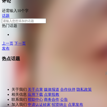
评论
还需输入10个字
话题
热门话题
上一页
下一页
发布
热点话题
关于我们
关于点掌
媒体报道
合作伙伴
隐私政策
相关信息
应用下载
点掌投教
联系我们
帮助中心
商务合作
公告
加入我们
申请认证砖家
招贤纳士
点掌发布