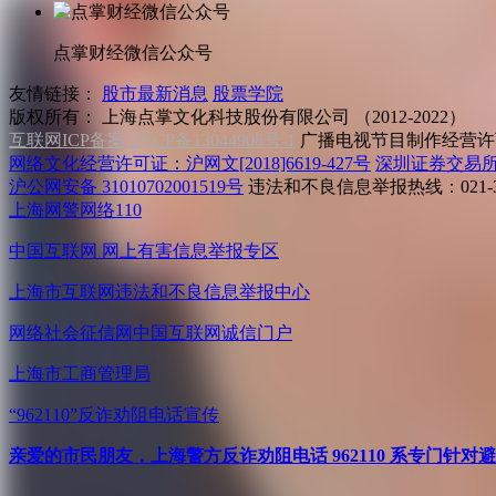
点掌财经微信公众号
友情链接：
股市最新消息
股票学院
版权所有：
上海点掌文化科技股份有限公司 （2012-2022）
互联网ICP备案 沪ICP备13044908号-1
广播电视节目制作经营许可
网络文化经营许可证：沪网文[2018]6619-427号
深圳证券交易
沪公网安备 31010702001519号
违法和不良信息举报热线：021-31
上海网警网络110
中国互联网
网上有害信息举报专区
上海市互联网
违法和不良信息举报中心
网络社会征信网
中国互联网诚信门户
上海市工商管理局
“962110”
反诈劝阻电话宣传
亲爱的市民朋友，上海警方反诈劝阻电话 962110 系专门