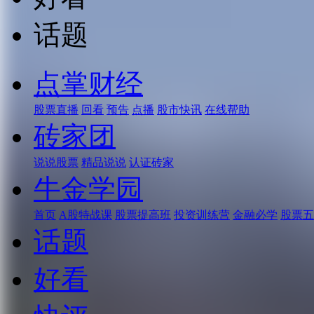
话题
点掌财经
股票直播
回看
预告
点播
股市快讯
在线帮助
砖家团
说说股票
精品说说
认证砖家
牛金学园
首页
A股特战课
股票提高班
投资训练营
金融必学
股票五
话题
好看