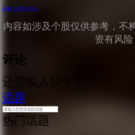
收藏
分享到
评论
内容如涉及个股仅供参考，不
资有风险
评论
还需输入10个字
话题
热门话题