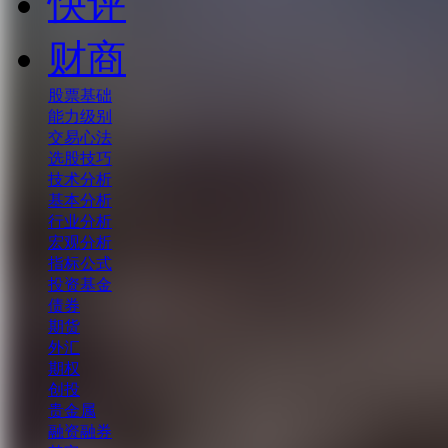
快评
财商
股票基础
能力级别
交易心法
选股技巧
技术分析
基本分析
行业分析
宏观分析
指标公式
投资基金
债券
期货
外汇
期权
创投
贵金属
融资融券