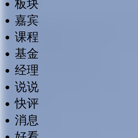
板块
嘉宾
课程
基金
经理
说说
快评
消息
好看