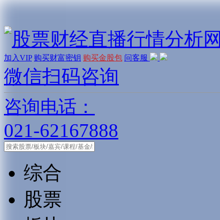
加入VIP
购买财富密钥
购买金股包
问客服
微信扫码咨询
咨询电话：
021-62167888
综合
股票