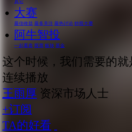
其它
大赛
最佳收益
最多关注
最热讨论
炒股大赛
阿牛智投
一起看盘
股票
板块
基金
这个时候，我们需要的就
连续播放
王雨厚
资深市场人士
+订阅
TA的好看