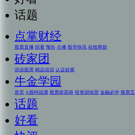
话题
点掌财经
股票直播
回看
预告
点播
股市快讯
在线帮助
砖家团
说说股票
精品说说
认证砖家
牛金学园
首页
A股特战课
股票提高班
投资训练营
金融必学
股票五
话题
好看