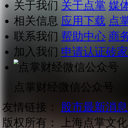
关于我们
关于点掌
媒
相关信息
应用下载
点
联系我们
帮助中心
商
加入我们
申请认证砖家
点掌财经微信公众号
友情链接：
股市最新消息
版权所有：
上海点掌文化科