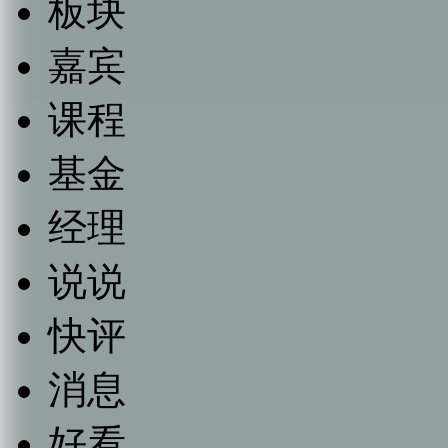
板块
嘉宾
课程
基金
经理
说说
快评
消息
好看