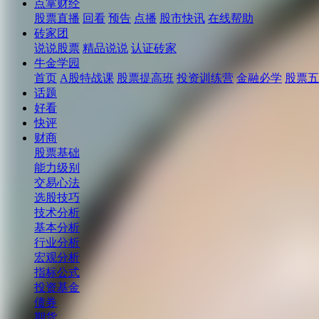
点掌财经
股票直播
回看
预告
点播
股市快讯
在线帮助
砖家团
说说股票
精品说说
认证砖家
牛金学园
首页
A股特战课
股票提高班
投资训练营
金融必学
股票五
话题
好看
快评
财商
股票基础
能力级别
交易心法
选股技巧
技术分析
基本分析
行业分析
宏观分析
指标公式
投资基金
债券
期货