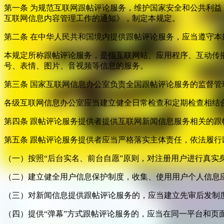
第一条 为规范互联网跟帖评论服务，维护国家安全和公共利
互联网信息内容管理工作的通知》，制定本规定。
第二条 在中华人民共和国境内提供跟帖评论服务，应当遵守本
本规定所称跟帖评论服务，是指互联网站、应用程序、互动传
号、表情、图片、音视频等信息的服务。
第三条 国家互联网信息办公室负责全国跟帖评论服务的监督
各级互联网信息办公室应当建立健全日常检查和定期检查相结
第四条 跟帖评论服务提供者提供互联网新闻信息服务相关的
第五条 跟帖评论服务提供者应当严格落实主体责任，依法履行
（一）按照“后台实名、前台自愿”原则，对注册用户进行真实
（二）建立健全用户信息保护制度，收集、使用用户个人信息
（三）对新闻信息提供跟帖评论服务的，应当建立先审后发制
（四）提供“弹幕”方式跟帖评论服务的，应当在同一平台和页