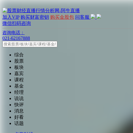
加入VIP
购买财富密钥
购买金股包
问客服
微信扫码咨询
咨询电话：
021-62167888
综合
股票
板块
嘉宾
课程
基金
经理
说说
快评
消息
好看
话题