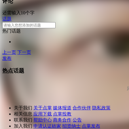
评论
还需输入10个字
话题
热门话题
上一页
下一页
发布
热点话题
关于我们
关于点掌
媒体报道
合作伙伴
隐私政策
相关信息
应用下载
点掌投教
联系我们
帮助中心
商务合作
公告
加入我们
申请认证砖家
招贤纳士
点掌发布