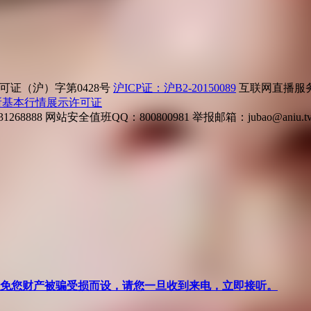
证（沪）字第0428号
沪ICP证：沪B2-20150089
互联网直播服务企
所基本行情展示许可证
268888
网站安全值班QQ：800800981
举报邮箱：
jubao@aniu.t
针对避免您财产被骗受损而设，请您一旦收到来电，立即接听。