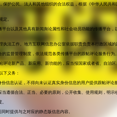
益，保护公民、法人和其他组织的合法权益，根据《中华人民共和
规定。
播平台以及其他具有新闻舆论属性和社会动员功能的传播平台，以
管理执法工作。地方互联网信息办公室依据职责负责本行政区域的
合的监督管理制度，依法规范各类传播平台的跟帖评论服务行为
跟帖评论新产品、新应用、新功能的，应当报国家或者省、自治区
以下义务：
身份信息认证，不得向未认证真实身份信息的用户提供跟帖评论
应当遵循合法、正当、必要的原则，公开收集、使用规则，明示
度。
面同时提供与之对应的静态版信息内容。