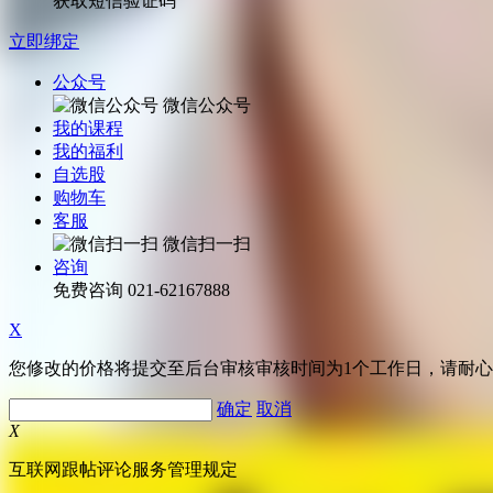
获取短信验证码
立即绑定
公众号
微信公众号
我的课程
我的福利
自选股
购物车
客服
微信扫一扫
咨询
免费咨询
021-62167888
X
您修改的价格将提交至后台审核审核时间为1个工作日，请耐
确定
取消
X
互联网跟帖评论服务管理规定