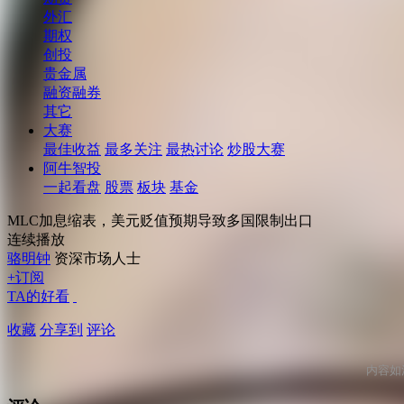
外汇
期权
创投
贵金属
融资融券
其它
大赛
最佳收益
最多关注
最热讨论
炒股大赛
阿牛智投
一起看盘
股票
板块
基金
MLC加息缩表，美元贬值预期导致多国限制出口
连续播放
骆明钟
资深市场人士
+订阅
TA的好看
收藏
分享到
评论
内容如