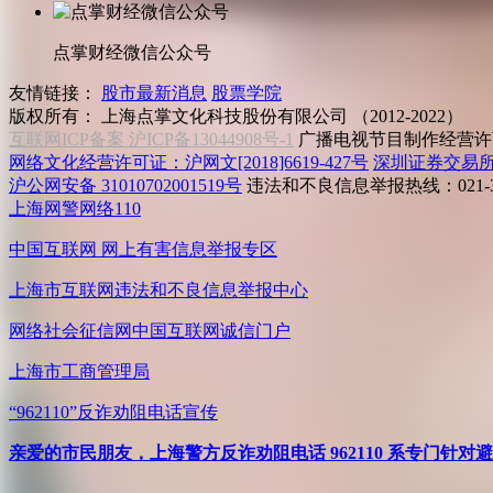
点掌财经微信公众号
友情链接：
股市最新消息
股票学院
版权所有：
上海点掌文化科技股份有限公司 （2012-2022）
互联网ICP备案 沪ICP备13044908号-1
广播电视节目制作经营许可
网络文化经营许可证：沪网文[2018]6619-427号
深圳证券交易
沪公网安备 31010702001519号
违法和不良信息举报热线：021-31
上海网警网络110
中国互联网
网上有害信息举报专区
上海市互联网
违法和不良信息举报中心
网络社会征信网
中国互联网诚信门户
上海市工商管理局
“962110”
反诈劝阻电话宣传
亲爱的市民朋友，上海警方反诈劝阻电话 962110 系专门