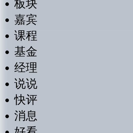
板块
嘉宾
课程
基金
经理
说说
快评
消息
好看