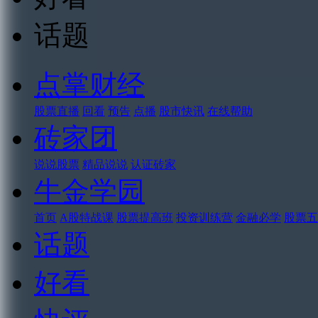
话题
点掌财经
股票直播
回看
预告
点播
股市快讯
在线帮助
砖家团
说说股票
精品说说
认证砖家
牛金学园
首页
A股特战课
股票提高班
投资训练营
金融必学
股票五
话题
好看