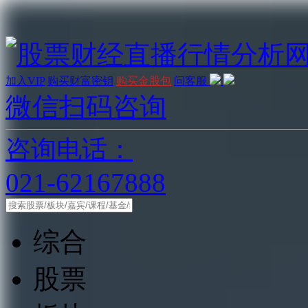
加入VIP
购买财富密钥
购买金股包
问客服
微信扫码咨询
咨询电话：
021-62167888
综合
股票