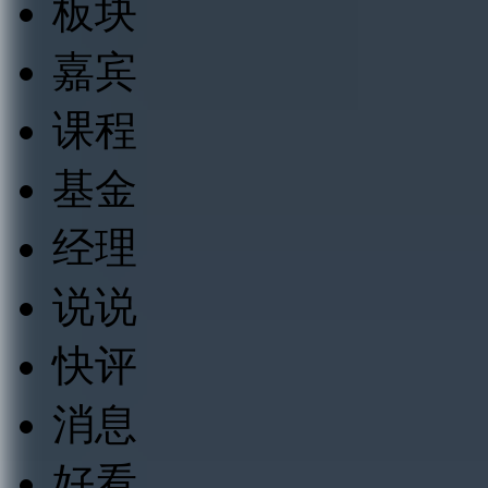
板块
嘉宾
课程
基金
经理
说说
快评
消息
好看