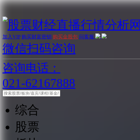
加入VIP
购买财富密钥
购买金股包
问客服
微信扫码咨询
咨询电话：
021-62167888
综合
股票