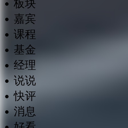
板块
嘉宾
课程
基金
经理
说说
快评
消息
好看