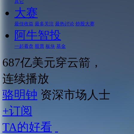
其它
大赛
最佳收益
最多关注
最热讨论
炒股大赛
阿牛智投
一起看盘
股票
板块
基金
687亿美元穿云箭，
连续播放
骆明钟
资深市场人士
+订阅
TA的好看