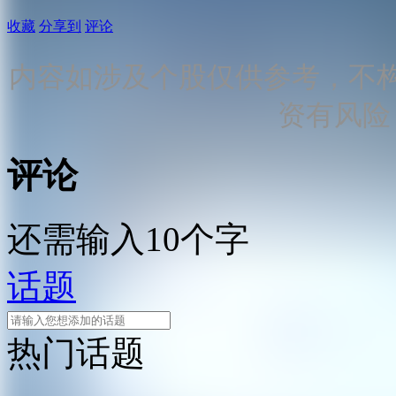
收藏
分享到
评论
内容如涉及个股仅供参考，不
资有风险
评论
还需输入10个字
话题
热门话题