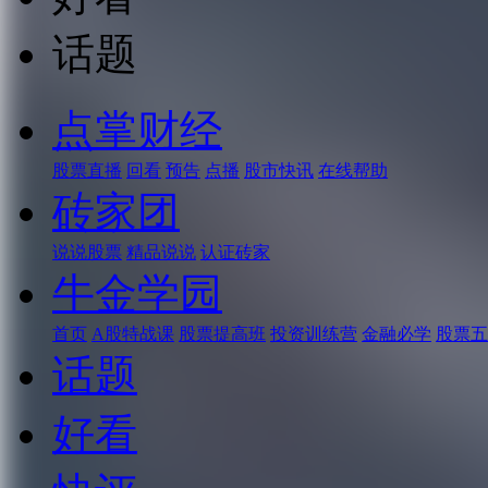
话题
点掌财经
股票直播
回看
预告
点播
股市快讯
在线帮助
砖家团
说说股票
精品说说
认证砖家
牛金学园
首页
A股特战课
股票提高班
投资训练营
金融必学
股票五
话题
好看