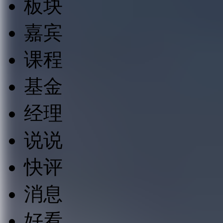
板块
嘉宾
课程
基金
经理
说说
快评
消息
好看