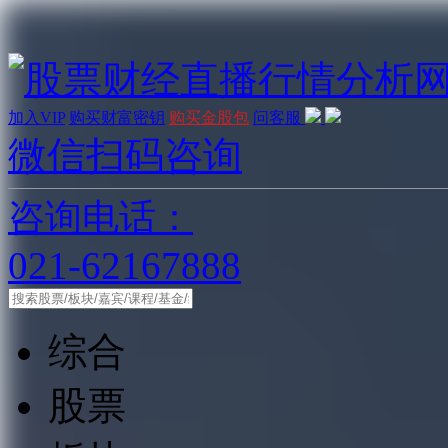
加入VIP
购买财富密钥
购买金股包
问客服
微信扫码咨询
咨询电话：
021-62167888
综合
股票