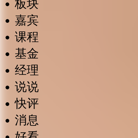
板块
嘉宾
课程
基金
经理
说说
快评
消息
好看