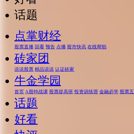
话题
点掌财经
股票直播
回看
预告
点播
股市快讯
在线帮助
砖家团
说说股票
精品说说
认证砖家
牛金学园
首页
A股特战课
股票提高班
投资训练营
金融必学
股票五
话题
好看