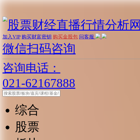
加入VIP
购买财富密钥
购买金股包
问客服
微信扫码咨询
咨询电话：
021-62167888
综合
股票