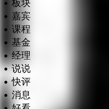
板块
嘉宾
课程
基金
经理
说说
快评
消息
好看