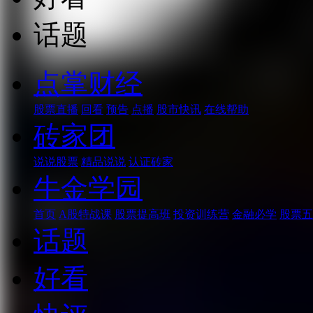
话题
点掌财经
股票直播
回看
预告
点播
股市快讯
在线帮助
砖家团
说说股票
精品说说
认证砖家
牛金学园
首页
A股特战课
股票提高班
投资训练营
金融必学
股票五
话题
好看