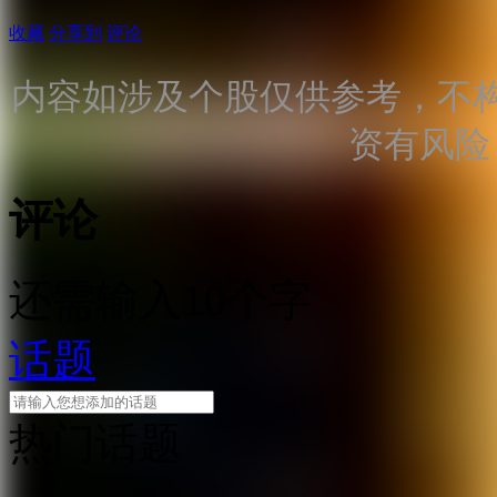
收藏
分享到
评论
内容如涉及个股仅供参考，不
资有风险
评论
还需输入10个字
话题
热门话题