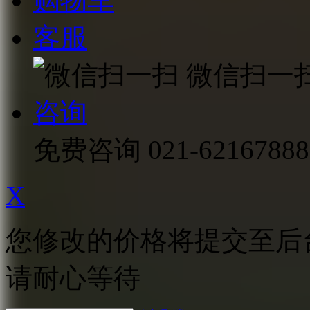
购物车
客服
微信扫一
咨询
免费咨询
021-62167888
X
您修改的价格将提交至后
请耐心等待