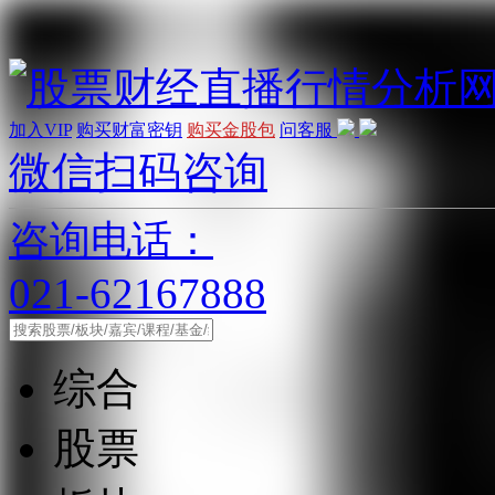
加入VIP
购买财富密钥
购买金股包
问客服
微信扫码咨询
咨询电话：
021-62167888
综合
股票