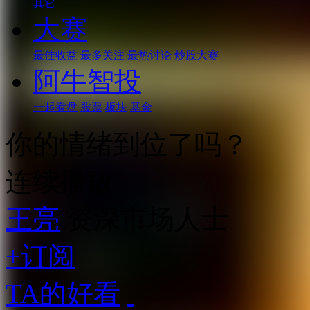
其它
大赛
最佳收益
最多关注
最热讨论
炒股大赛
阿牛智投
一起看盘
股票
板块
基金
你的情绪到位了吗？
连续播放
王亮
资深市场人士
+订阅
TA的好看