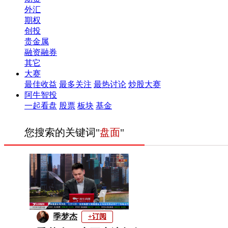
外汇
期权
创投
贵金属
融资融券
其它
大赛
最佳收益
最多关注
最热讨论
炒股大赛
阿牛智投
一起看盘
股票
板块
基金
您搜索的关键词"
盘面
"
季梦杰
+订阅