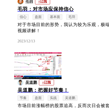
毛羽
+订阅
毛羽：对市场应保持信心
信心
盘面
基本面
毛羽
对于市场目前的形势，我认为较为乐观，极
视频讲解！
2023/12/13
吴道鹏
+订阅
吴道鹏：把握好节奏！
节奏
盘面
实战
吴道鹏
市场目前涨幅榜的股票追高，反而次日会被