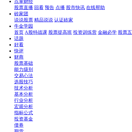
点掌财经
股票直播
回看
预告
点播
股市快讯
在线帮助
砖家团
说说股票
精品说说
认证砖家
牛金学园
首页
A股特战课
股票提高班
投资训练营
金融必学
股票五
话题
好看
快评
财商
股票基础
能力级别
交易心法
选股技巧
技术分析
基本分析
行业分析
宏观分析
指标公式
投资基金
债券
期货