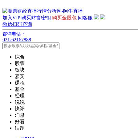
加入VIP
购买财富密钥
购买金股包
问客服
微信扫码咨询
咨询电话：
021-62167888
综合
股票
板块
嘉宾
课程
基金
经理
说说
快评
消息
好看
话题