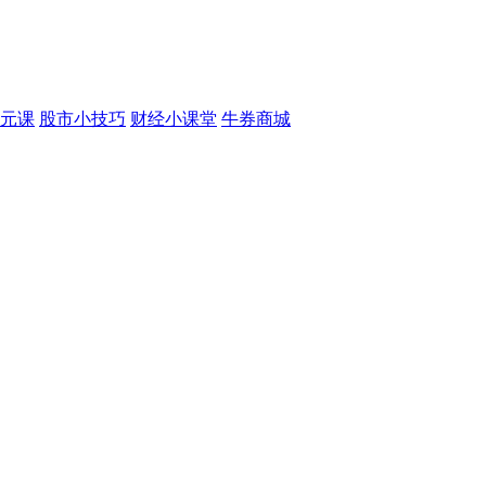
元课
股市小技巧
财经小课堂
牛券商城