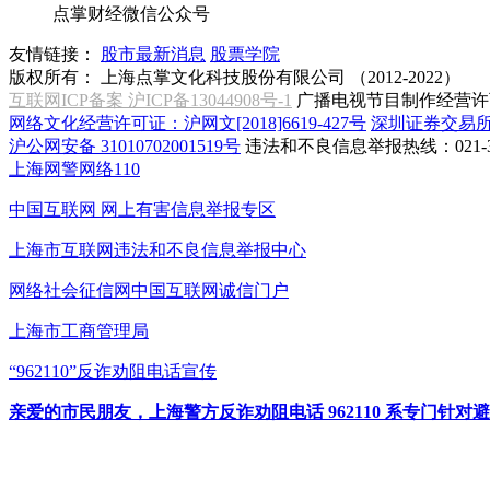
点掌财经微信公众号
友情链接：
股市最新消息
股票学院
版权所有：
上海点掌文化科技股份有限公司 （2012-2022）
互联网ICP备案 沪ICP备13044908号-1
广播电视节目制作经营许可
网络文化经营许可证：沪网文[2018]6619-427号
深圳证券交易
沪公网安备 31010702001519号
违法和不良信息举报热线：021-31
上海网警网络110
中国互联网
网上有害信息举报专区
上海市互联网
违法和不良信息举报中心
网络社会征信网
中国互联网诚信门户
上海市工商管理局
“962110”
反诈劝阻电话宣传
亲爱的市民朋友，上海警方反诈劝阻电话 962110 系专门