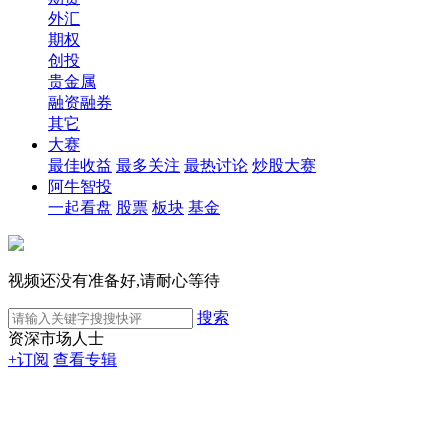
外汇
期权
创投
贵金属
融资融券
其它
大赛
最佳收益
最多关注
最热讨论
炒股大赛
阿牛智投
一起看盘
股票
板块
基金
视频还没有准备好,请耐心等待
搜索
资深市场人士
+订阅
查看专辑