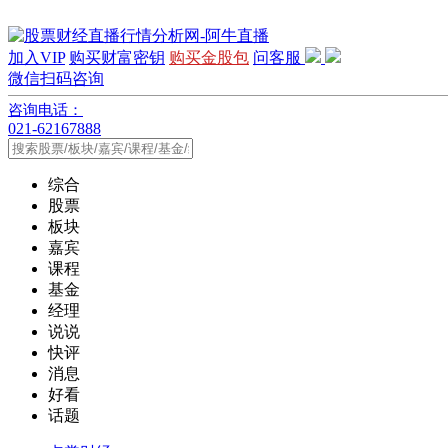
加入VIP
购买财富密钥
购买金股包
问客服
微信扫码咨询
咨询电话：
021-62167888
综合
股票
板块
嘉宾
课程
基金
经理
说说
快评
消息
好看
话题