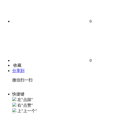
0
0
收藏
分享到
微信扫一扫
快捷键
左"点踩"
右"点赞"
上"上一个"