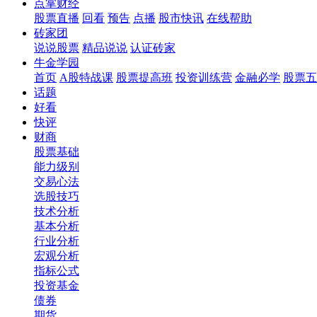
点掌财经
股票直播
回看
预告
点播
股市快讯
在线帮助
砖家团
说说股票
精品说说
认证砖家
牛金学园
首页
A股特战课
股票提高班
投资训练营
金融必学
股票五
话题
好看
快评
财商
股票基础
能力级别
交易心法
选股技巧
技术分析
基本分析
行业分析
宏观分析
指标公式
投资基金
债券
期货