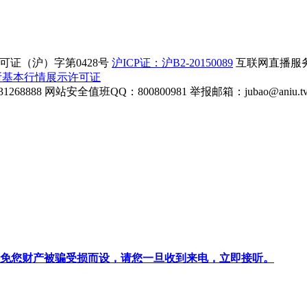
证（沪）字第0428号
沪ICP证：沪B2-20150089
互联网直播服务企
所基本行情展示许可证
268888
网站安全值班QQ：800800981
举报邮箱：
jubao@aniu.t
针对避免您财产被骗受损而设，请您一旦收到来电，立即接听。