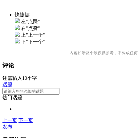
快捷键
左"点踩"
右"点赞"
上"上一个"
下"下一个"
内容如涉及个股仅供参考，不构成任何
评论
还需输入10个字
话题
热门话题
上一页
下一页
发布