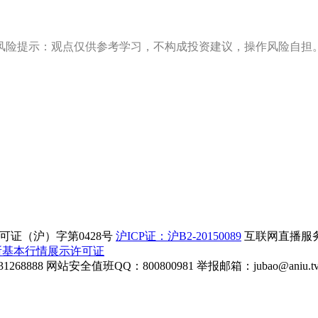
风险提示：观点仅供参考学习，不构成投资建议，操作风险自担
证（沪）字第0428号
沪ICP证：沪B2-20150089
互联网直播服务企
所基本行情展示许可证
268888
网站安全值班QQ：800800981
举报邮箱：
jubao@aniu.t