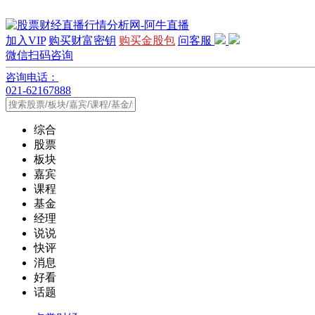
加入VIP
购买财富密钥
购买金股包
问客服
微信扫码咨询
咨询电话：
021-62167888
综合
股票
板块
嘉宾
课程
基金
经理
说说
快评
消息
好看
话题