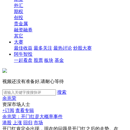
外汇
期权
创投
贵金属
融资融券
其它
大赛
最佳收益
最多关注
最热讨论
炒股大赛
阿牛智投
一起看盘
股票
板块
基金
视频还没有准备好,请耐心等待
搜索
余兆荣
资深市场人士
+订阅
查看专辑
余兆荣：开门红是大概率事件
港股
上涨
回归
市场
开门红肯定会出现，现在的问题是开门红之后的走势。在