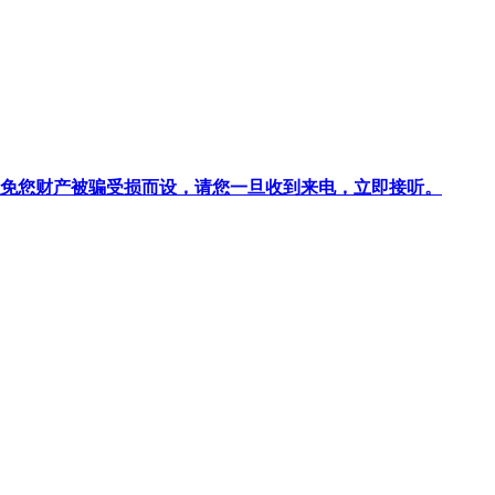
针对避免您财产被骗受损而设，请您一旦收到来电，立即接听。