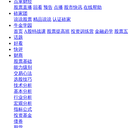
点掌财经
股票直播
回看
预告
点播
股市快讯
在线帮助
砖家团
说说股票
精品说说
认证砖家
牛金学园
首页
A股特战课
股票提高班
投资训练营
金融必学
股票五
话题
好看
快评
财商
股票基础
能力级别
交易心法
选股技巧
技术分析
基本分析
行业分析
宏观分析
指标公式
投资基金
债券
期货