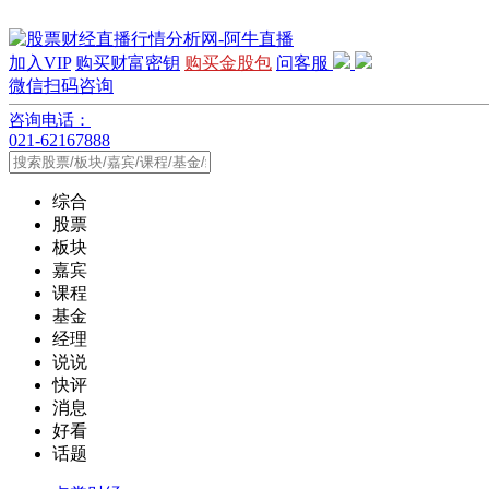
加入VIP
购买财富密钥
购买金股包
问客服
微信扫码咨询
咨询电话：
021-62167888
综合
股票
板块
嘉宾
课程
基金
经理
说说
快评
消息
好看
话题