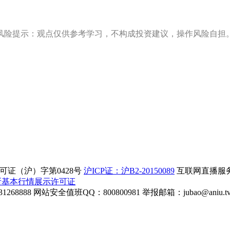
风险提示：观点仅供参考学习，不构成投资建议，操作风险自担
证（沪）字第0428号
沪ICP证：沪B2-20150089
互联网直播服务企
所基本行情展示许可证
268888
网站安全值班QQ：800800981
举报邮箱：
jubao@aniu.t