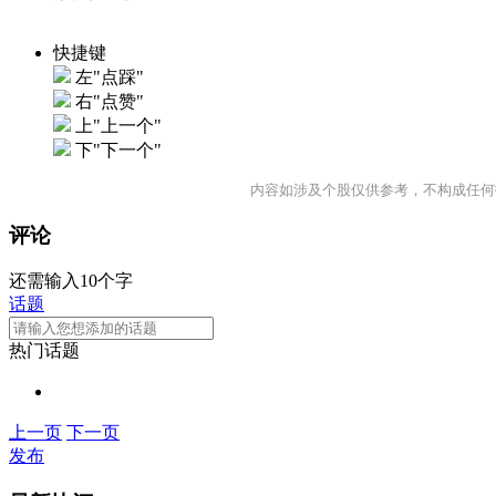
快捷键
左"点踩"
右"点赞"
上"上一个"
下"下一个"
内容如涉及个股仅供参考，不构成任何
评论
还需输入10个字
话题
热门话题
上一页
下一页
发布