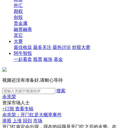
外汇
期权
创投
贵金属
融资融券
其它
大赛
最佳收益
最多关注
最热讨论
炒股大赛
阿牛智投
一起看盘
股票
板块
基金
视频还没有准备好,请耐心等待
搜索
余兆荣
资深市场人士
+订阅
查看专辑
余兆荣：开门红是大概率事件
港股
上涨
回归
市场
开门红肯定会出现，现在的问题是开门红之后的走势。在