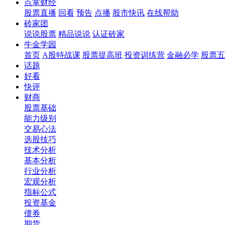
点掌财经
股票直播
回看
预告
点播
股市快讯
在线帮助
砖家团
说说股票
精品说说
认证砖家
牛金学园
首页
A股特战课
股票提高班
投资训练营
金融必学
股票五
话题
好看
快评
财商
股票基础
能力级别
交易心法
选股技巧
技术分析
基本分析
行业分析
宏观分析
指标公式
投资基金
债券
期货