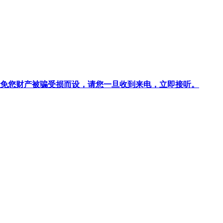
针对避免您财产被骗受损而设，请您一旦收到来电，立即接听。