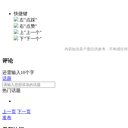
快捷键
左"点踩"
右"点赞"
上"上一个"
下"下一个"
内容如涉及个股仅供参考，不构成任何
评论
还需输入10个字
话题
热门话题
上一页
下一页
发布