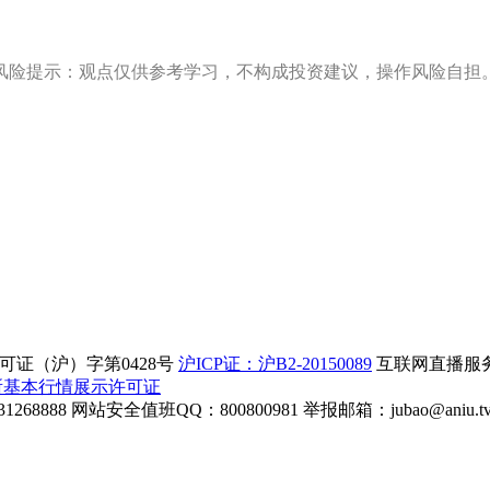
风险提示：观点仅供参考学习，不构成投资建议，操作风险自担
证（沪）字第0428号
沪ICP证：沪B2-20150089
互联网直播服务企
所基本行情展示许可证
268888
网站安全值班QQ：800800981
举报邮箱：
jubao@aniu.t