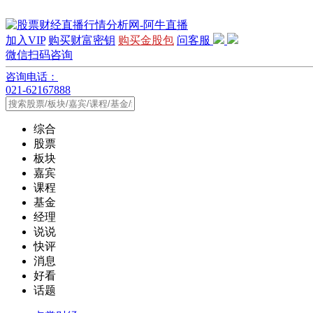
加入VIP
购买财富密钥
购买金股包
问客服
微信扫码咨询
咨询电话：
021-62167888
综合
股票
板块
嘉宾
课程
基金
经理
说说
快评
消息
好看
话题