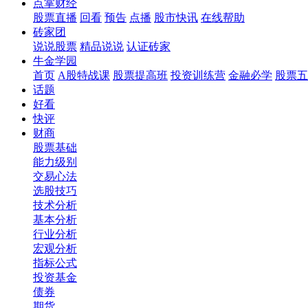
点掌财经
股票直播
回看
预告
点播
股市快讯
在线帮助
砖家团
说说股票
精品说说
认证砖家
牛金学园
首页
A股特战课
股票提高班
投资训练营
金融必学
股票五
话题
好看
快评
财商
股票基础
能力级别
交易心法
选股技巧
技术分析
基本分析
行业分析
宏观分析
指标公式
投资基金
债券
期货