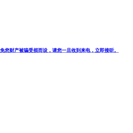
针对避免您财产被骗受损而设，请您一旦收到来电，立即接听。