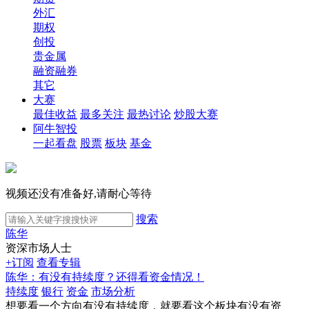
外汇
期权
创投
贵金属
融资融券
其它
大赛
最佳收益
最多关注
最热讨论
炒股大赛
阿牛智投
一起看盘
股票
板块
基金
视频还没有准备好,请耐心等待
搜索
陈华
资深市场人士
+订阅
查看专辑
陈华：有没有持续度？还得看资金情况！
持续度
银行
资金
市场分析
想要看一个方向有没有持续度，就要看这个板块有没有资