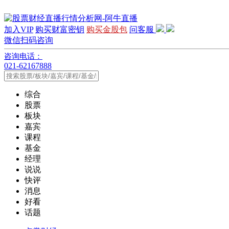
加入VIP
购买财富密钥
购买金股包
问客服
微信扫码咨询
咨询电话：
021-62167888
综合
股票
板块
嘉宾
课程
基金
经理
说说
快评
消息
好看
话题