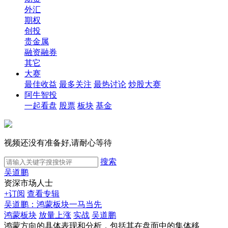
外汇
期权
创投
贵金属
融资融券
其它
大赛
最佳收益
最多关注
最热讨论
炒股大赛
阿牛智投
一起看盘
股票
板块
基金
视频还没有准备好,请耐心等待
搜索
吴道鹏
资深市场人士
+订阅
查看专辑
吴道鹏：鸿蒙板块一马当先
鸿蒙板块
放量上涨
实战
吴道鹏
鸿蒙方向的具体表现和分析，包括其在盘面中的集体移