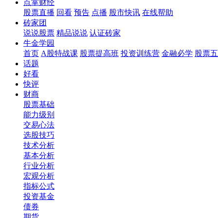
点掌财经
股票直播
回看
预告
点播
股市快讯
在线帮助
砖家团
说说股票
精品说说
认证砖家
牛金学园
首页
A股特战课
股票提高班
投资训练营
金融必学
股票五
话题
好看
快评
财商
股票基础
能力级别
交易心法
选股技巧
技术分析
基本分析
行业分析
宏观分析
指标公式
投资基金
债券
期货