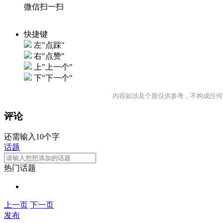
微信扫一扫
快捷键
左"点踩"
右"点赞"
上"上一个"
下"下一个"
内容如涉及个股仅供参考，不构成任何
评论
还需输入10个字
话题
热门话题
上一页
下一页
发布