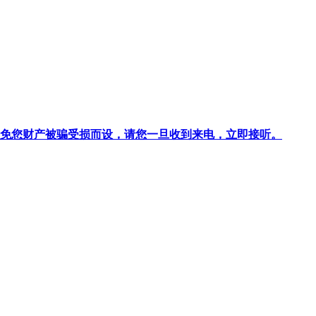
针对避免您财产被骗受损而设，请您一旦收到来电，立即接听。