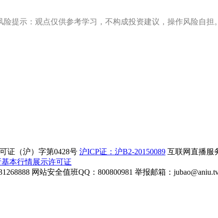
风险提示：观点仅供参考学习，不构成投资建议，操作风险自担
证（沪）字第0428号
沪ICP证：沪B2-20150089
互联网直播服务企
所基本行情展示许可证
268888
网站安全值班QQ：800800981
举报邮箱：
jubao@aniu.t