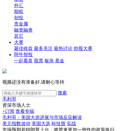
外汇
期权
创投
贵金属
融资融券
其它
大赛
最佳收益
最多关注
最热讨论
炒股大赛
阿牛智投
一起看盘
股票
板块
基金
视频还没有准备好,请耐心等待
搜索
毛利哥
资深市场人士
+订阅
查看专辑
毛利哥：美国大选进展与市场反应解读
美元指数波动
美国大选
科技股
实战
市场预期若特朗普上台，将带来更加一致性的政策执行，