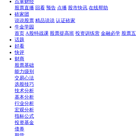
点掌财经
股票直播
回看
预告
点播
股市快讯
在线帮助
砖家团
说说股票
精品说说
认证砖家
牛金学园
首页
A股特战课
股票提高班
投资训练营
金融必学
股票五
话题
好看
快评
财商
股票基础
能力级别
交易心法
选股技巧
技术分析
基本分析
行业分析
宏观分析
指标公式
投资基金
债券
期货