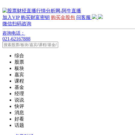
加入VIP
购买财富密钥
购买金股包
问客服
微信扫码咨询
咨询电话：
021-62167888
综合
股票
板块
嘉宾
课程
基金
经理
说说
快评
消息
好看
话题