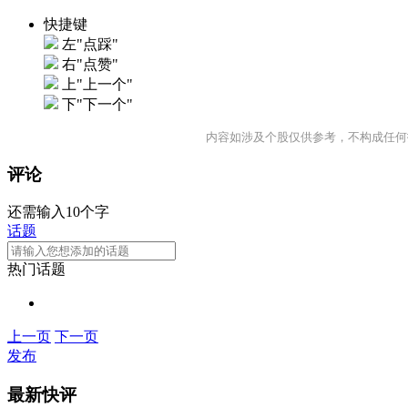
快捷键
左"点踩"
右"点赞"
上"上一个"
下"下一个"
内容如涉及个股仅供参考，不构成任何
评论
还需输入10个字
话题
热门话题
上一页
下一页
发布
最新快评