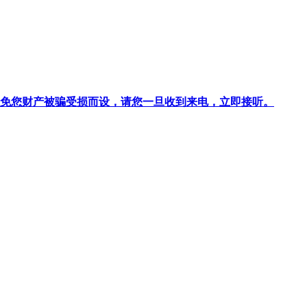
针对避免您财产被骗受损而设，请您一旦收到来电，立即接听。