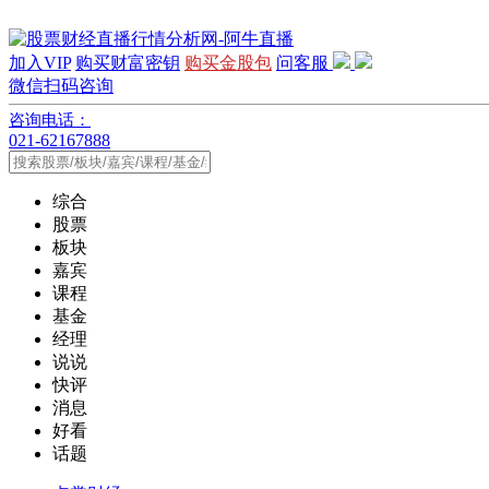
加入VIP
购买财富密钥
购买金股包
问客服
微信扫码咨询
咨询电话：
021-62167888
综合
股票
板块
嘉宾
课程
基金
经理
说说
快评
消息
好看
话题