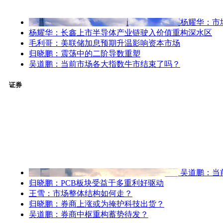
杨耀华：市
杨耀华：长鑫上市半导体产业链驶入价值重构深水区
毛利哥：美联储加息预期升温影响资本市场
归晓鹏：震荡中的二阶导数重塑
吴道鹏：当前市场各大指数牛市结束了吗？
证券
吴道鹏：当
归晓鹏：PCB板块受益于多重利好驱动
王雪：市场整体结构如何走？
归晓鹏：券商上涨或为掩护科技出货？
吴道鹏：券商中枢重构蓄势待发？