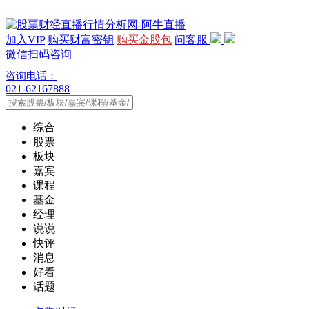
加入VIP
购买财富密钥
购买金股包
问客服
微信扫码咨询
咨询电话：
021-62167888
综合
股票
板块
嘉宾
课程
基金
经理
说说
快评
消息
好看
话题