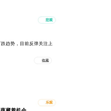
悲观
下跌趋势，目前反弹关注上
收藏
乐观
中蕴藏着机会