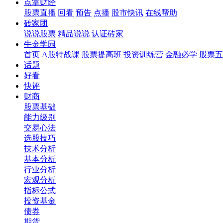
点掌财经
股票直播
回看
预告
点播
股市快讯
在线帮助
砖家团
说说股票
精品说说
认证砖家
牛金学园
首页
A股特战课
股票提高班
投资训练营
金融必学
股票五
话题
好看
快评
财商
股票基础
能力级别
交易心法
选股技巧
技术分析
基本分析
行业分析
宏观分析
指标公式
投资基金
债券
期货