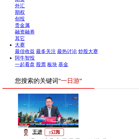
外汇
期权
创投
贵金属
融资融券
其它
大赛
最佳收益
最多关注
最热讨论
炒股大赛
阿牛智投
一起看盘
股票
板块
基金
您搜索的关键词"
一日游
"
王进
+订阅